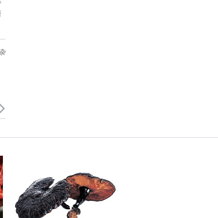
梦
所
 杂