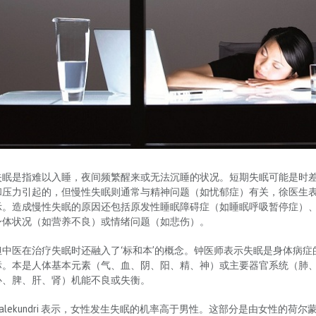
失眠是指难以入睡，夜间频繁醒来或无法沉睡的状况。短期失眠可能是时
和压力引起的，但慢性失眠则通常与精神问题（如忧郁症）有关，徐医生
示。造成慢性失眠的原因还包括原发性睡眠障碍症（如睡眠呼吸暂停症）
身体状况（如营养不良）或情绪问题（如悲伤）。
但中医在治疗失眠时还融入了‘标和本’的概念。钟医师表示失眠是身体病症
标。本是人体基本元素（气、血、阴、阳、精、神）或主要器官系统（肺
心、脾、肝、肾）机能不良或失衡。
Balekundri 表示，女性发生失眠的机率高于男性。这部分是由女性的荷尔