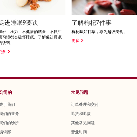
促进睡眠9要诀
了解枸杞7件事
加班、压力、不健康的膳食、不良生
枸杞味如甘草，尊为超级美食。
活习惯都会破坏睡眠。了解促进睡眠
更多
的诀窍。
更多
公司的
常见问题
关于我们
订单处理和交付
我们的业务
退货和退款
我们的诊所
其他常见问题
编辑部
营业时间