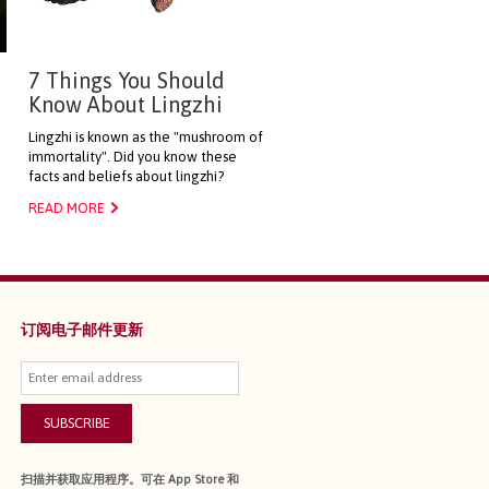
7 Things You Should
Know About Lingzhi
Lingzhi is known as the "mushroom of
immortality". Did you know these
facts and beliefs about lingzhi?
READ MORE
订阅电子邮件更新
SUBSCRIBE
扫描并获取应用程序。可在 App Store 和