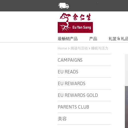
Enjoy Same Day Delivery for Or
Limited Time Special: Free Deli
最畅销产品
产品
礼篮 & 礼
Home
阅读与活动
睡眠与活力
CAMPAIGNS
EU READS
EU REWARDS
EU REWARDS GOLD
PARENTS CLUB
美容