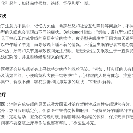
变化引起的，如经前症候群、绝经、怀孕和更年期。
症状
除了注意力不集中、记忆力欠佳、暴躁易怒和社交互动障碍等问题外，不
类型的失眠也会表现出不同的症状。Balekundri 指出：“例如，紧张型失眠
常见于担心工作或业绩的高层主管的病症。疲劳型失眠发生于因为白天很
所以中午睡了午觉，而导致晚上睡不着的情况。不适型失眠的患者常抱怨
部不适、牙痛和关节痛导致夜间无法成眠。进进出出型失眠发生于一直保
在浅眠阶段，并且整晚经常醒来的情况”。
中医师还会从失眠者身上寻找特定病症的蛛丝马迹。“例如，肝火旺的人有
怒及诸如面红、小便暗黄和大便干结等‘热’症；心脾虚的人易有健忘、注意
不集中、食欲不佳、容易疲倦和忧虑紧张的症状，”钟医师解释。
治疗
西医：
消除造成失眠的原因或激发因素对治疗暂时性或急性失眠通常有效
此外，亦可服用镇定剂。但徐医生警告勿长期服用。“保持良好的睡眠习惯
重要；定期运动、避免在傍晚时饮用含咖啡因和酒精的饮料、保持规律作
时间和不要空腹上床等作法也都有帮助，”徐医生补充。