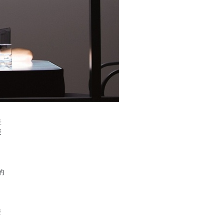
差
表
、
的
、
蒙