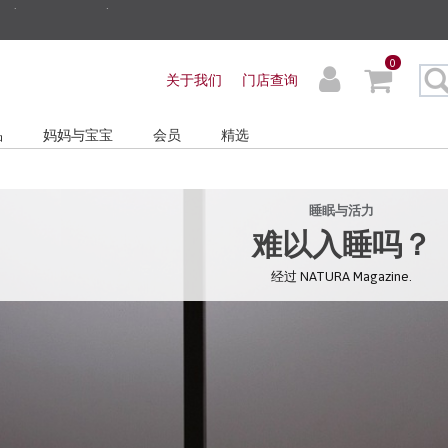
ders before 3pm!*
0
very with No Min Spend
关于我们
门店查询
品
妈妈与宝宝
会员
精选
睡眠与活力
难以入睡吗？
经过 NATURA Magazine.