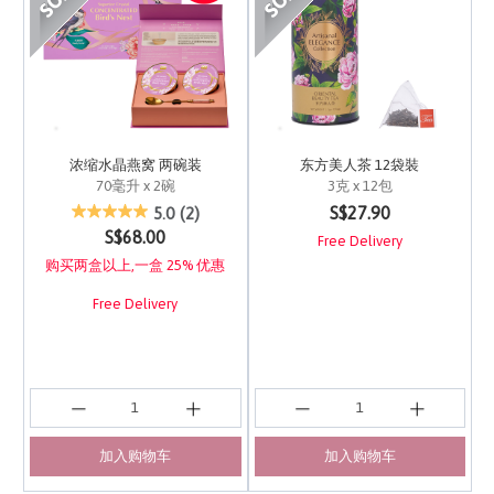
浓缩水晶燕窝 两碗装
东方美人茶 12袋裝
70毫升 x 2碗
3克 x 12包
5 out of 5 Customer Rating
4.5 out of 5 Customer 
S$27.90
5.0
(2)
S$68.00
Free Delivery
购买两盒以上,一盒 25% 优惠
Free Delivery
加入购物车
加入购物车