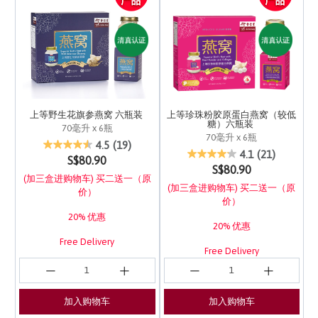
上等野生花旗参燕窝 六瓶装
上等珍珠粉胶原蛋白燕窝（较低
糖）六瓶装
70毫升 x 6瓶
70毫升 x 6瓶
4.2 out of 5 Customer Rating
4.5
(19)
4.5 out of 5 Customer 
4.1
(21)
S$80.90
S$80.90
(加三盒进购物车) 买二送一（原
(加三盒进购物车) 买二送一（原
价）
价）
20% 优惠
20% 优惠
Free Delivery
Free Delivery
加入购物车
加入购物车