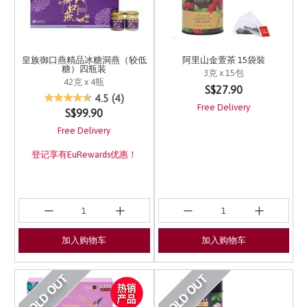
皇族御口燕精品冰糖洞燕（较低
阿里山金萱茶 15袋裝
糖）四瓶装
3克 x 15包
42克 x 4瓶
5 out of 5 Customer Ra
S$27.90
4 out of 5 Customer Rating
4.5
(4)
Free Delivery
S$99.90
Free Delivery
登记享有EuRewards优惠！
加入购物车
加入购物车