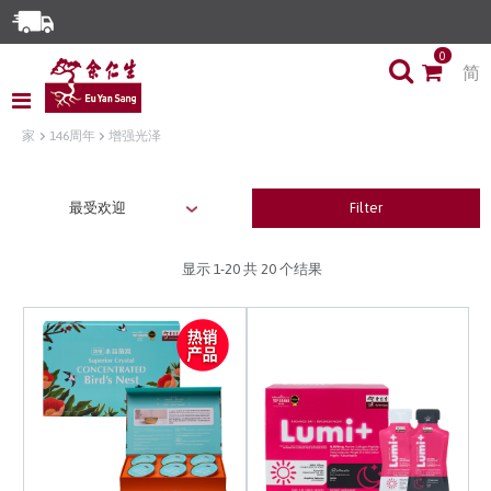
Enjoy Same Day Delivery for Orders before 3pm!*
0
简
Limited Time Special: Free Delivery with No Min Spend
家
146周年
增强光泽
Filter
显示
1-20
共 20 个结果