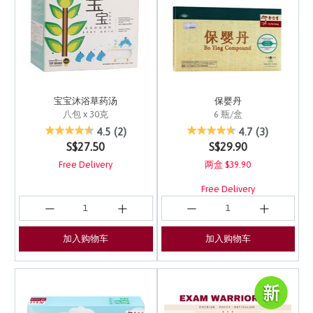
宝宝沐浴草药汤
保婴丹
八包 x 30克
6 瓶/盒
3.7 out of 5 Customer Rating
5 out of 5 Customer Ra
4.5
(2)
4.7
(3)
S$27.50
S$29.90
Free Delivery
两盒 $39.90
Free Delivery
加入购物车
加入购物车