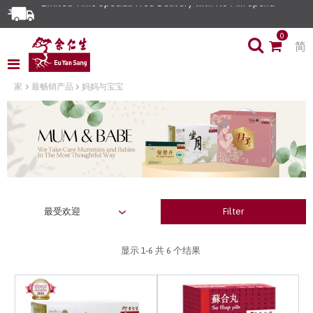
0
简
家
最畅销产品
妈妈与宝宝
Filter
显示
1-6
共 6 个结果