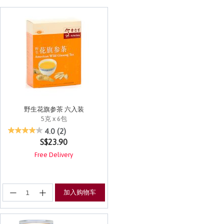
野生花旗参茶 六入装
5克 x 6包
4.1 out of 5 Customer Rating
4.0
(2)
S$23.90
Free Delivery
加入购物车