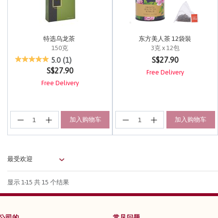
特选乌龙茶
东方美人茶 12袋裝
150克
3克 x 12包
3.1 out of 5 Customer Rating
4.5 out of 5 Customer Rating
S$27.90
5.0
(1)
S$27.90
Free Delivery
Free Delivery
加入购物车
加入购物车
显示
1-15
共 15 个结果
公司的
常见问题