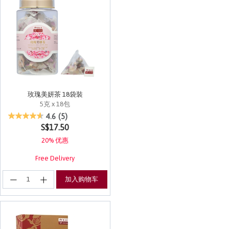
玫瑰美妍茶 18袋裝
5克 x 18包
4.2 out of 5 Customer Rating
4.6
(5)
S$17.50
20% 优惠
Free Delivery
加入购物车