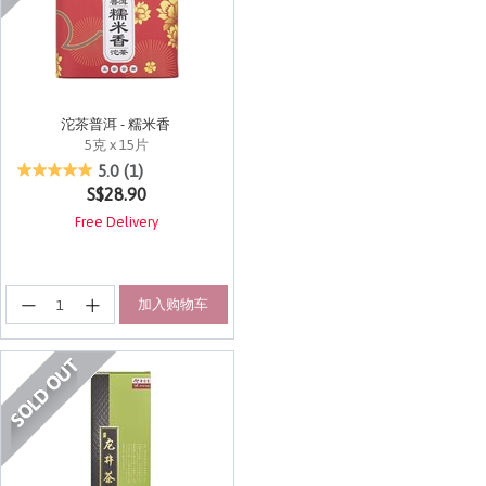
沱茶普洱 - 糯米香
5克 x 15片
3.4 out of 5 Customer Rating
5.0
(1)
S$28.90
Free Delivery
加入购物车