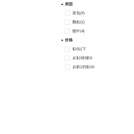
类型
茶包(9)
颗粒(1)
散叶(4)
价格
$20以下
从$20到$50
从$51到$100