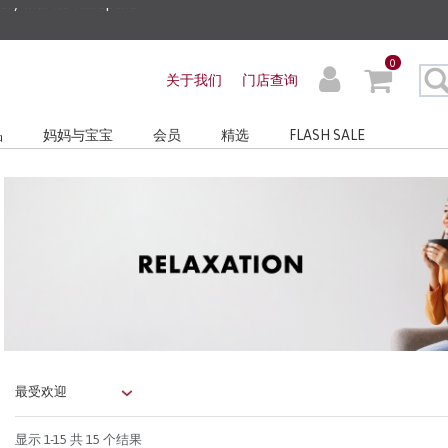
ders before 3pm!*
0
关于我们
门店查询
very with No Min Spend
品
妈妈与宝宝
会员
精选
FLASH SALE
显示
1-15
共 15 个结果