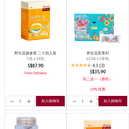
野生花旗参茶 二十四入装
养生花茶系列
5克 x 24包
6口味 x 5茶包
3.3 out of 5 Customer Rating
3.4 out of 5 Customer Rating
S$87.90
4.3
(3)
S$35.90
Free Delivery
买二送一（原价）
20% 优惠
Free Delivery
加入购物车
加入购物车