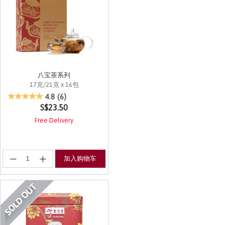
八宝茶系列
17克/21克 x 16包
4.1 out of 5 Customer Rating
4.8
(6)
S$23.50
Free Delivery
加入购物车