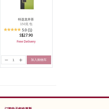
特选龙井茶
150克 包
5 out of 5 Customer Rating
5.0
(1)
S$27.90
Free Delivery
加入购物车
订阅电子邮件更新