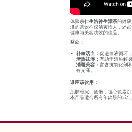
体验
余仁生洛神生津茶
的健康
溢的茶饮不仅清爽怡人，还富
健康与美容功效的佳品。
益处：
补血活血：
促进血液循环
清热祛湿：
有助于清热解
消斑美容：
富含抗氧化剂
有光泽。
谁应该饮用：
肌肤暗沉、疲倦，担心色素沉
本产品适合所有年龄段的成年