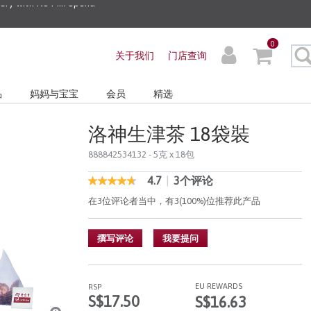
0
关于我们
门店查询
品
妈妈与宝宝
会员
精选
洛神生津茶 18袋裝
888842534132
- 5克 x 18包
4.7
|
3个评论
5 out of 5 Customer Rating
4.7
out
在3位评论者当中，有3(100%)位推荐此产品
of
5
stars,
撰写评论
我要提问
average
rating
value.
Read
3
EU REWARDS
RSP
Reviews.
S$17.50
S$16.63
同