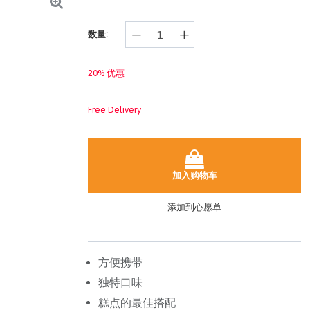
样
的
页
数量:
面
链
接。
20% 优惠
Free Delivery
加入购物车
添加到心愿单
方便携带
独特口味
糕点的最佳搭配