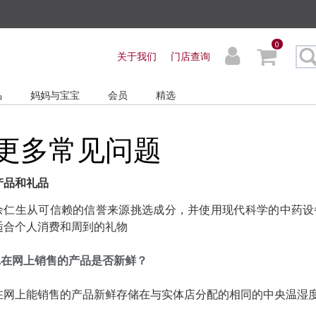
ders before 3pm!*
0
very with No Min Spend
关于我们
门店查询
品
妈妈与宝宝
会员
精选
更多常见问题
产品和礼品
余仁生从可信赖的信誉来源挑选成分，并使用现代科学的中药设
适合个人消费和周到的礼物
.
在网上销售的
产品是否
新鲜
？
在网上能销售的产品新鲜存储在与实体店分配的相同的中央温湿