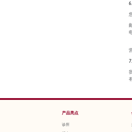
您
电
:
营
产品亮点
诊所