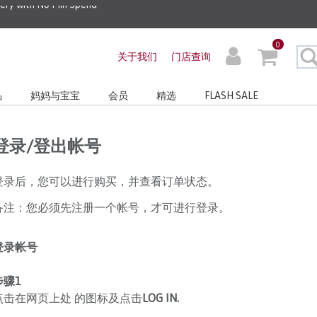
very with No Min Spend
0
关于我们
门店查询
品
妈妈与宝宝
会员
精选
FLASH SALE
登录/登出帐号
登录后，您可以进行购买，并查看订单状态。
备注：您必须先注册一个帐号，才可进行登录。
登录帐号
步骤
1
点击在网页上处 的图标及点击
LOG IN.