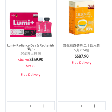
Lumi+ Radiance Day & Replenish
野生花旗参茶 二十四入装
Night
5克 x 24包
30毫升 x 28 包
3.3 out of 5 Customer 
S$87.90
Price reduced from
to
3.4 out of 5 Customer Rating
S$59.90
S$89.90
Free Delivery
$59.90
Free Delivery