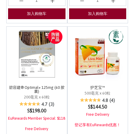
加入购物车
加入购物车
碧容建® Optimal+ 125mg (60 胶
护芝宝™
囊)
500毫克 x 60粒
200毫克 x 60粒
3.8 out of 5 Customer 
4.8
(4)
4.9 out of 5 Customer Rating
4.7
(3)
S$144.50
S$198.00
Free Delivery
EuRewards Member Special: $118
登记享有EuRewards优惠！
Free Delivery