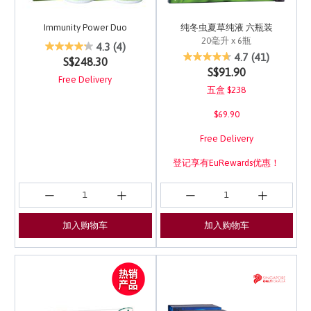
Immunity Power Duo
纯冬虫夏草纯液 六瓶装
20毫升 x 6瓶
5 out of 5 Customer Rating
4.3
(4)
4.2 out of 5 Customer 
4.7
(41)
S$248.30
S$91.90
Free Delivery
五盒 $238
$69.90
Free Delivery
登记享有EuRewards优惠！
加入购物车
加入购物车