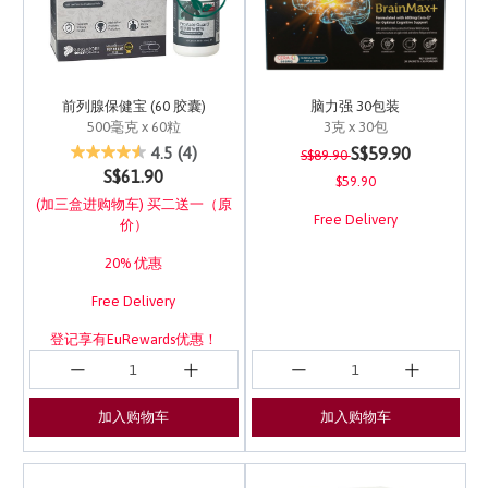
前列腺保健宝 (60 胶囊)
脑力强 30包装
500毫克 x 60粒
3克 x 30包
Price reduced from
to
4.9 out of 5 Customer Rating
4.5 out of 5 Customer 
S$59.90
4.5
(4)
S$89.90
S$61.90
$59.90
(加三盒进购物车) 买二送一（原
Free Delivery
价）
20% 优惠
Free Delivery
登记享有EuRewards优惠！
加入购物车
加入购物车