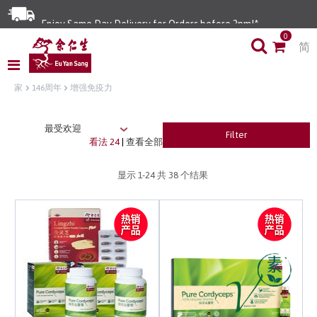
Enjoy Same Day Delivery for Orders before 3pm!*
0
简
Limited Time Special: Free Delivery with No Min Spend
家
146周年
增强免疫力
Filter
看法 24
|
查看全部
显示
1-24
共 38 个结果