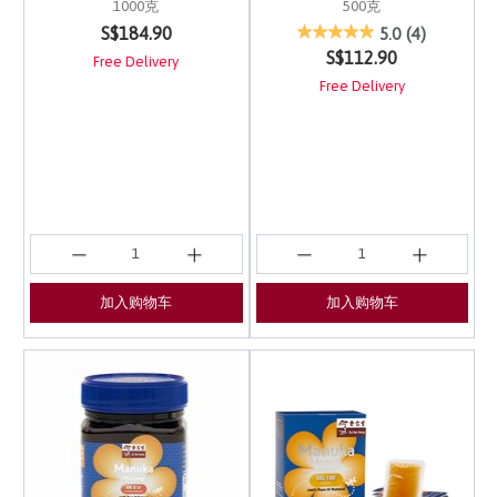
1000克
500克
4.8 out of 5 Customer Rating
3.4 out of 5 Customer 
S$184.90
5.0
(4)
S$112.90
Free Delivery
Free Delivery
加入购物车
加入购物车