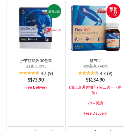
护节筋加效 30包装
健节宝
11克 x 30包
400毫克 x 60粒
4.1 out of 5 Customer Rating
3.1 out of 5 Customer 
4.7
(9)
4.3
(9)
S$73.90
S$134.90
Free Delivery
(加三盒进购物车) 买二送一（原
价）
20% 优惠
Free Delivery