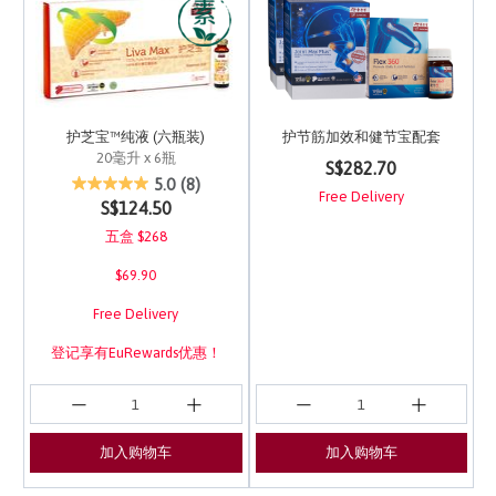
护芝宝™纯液 (六瓶装)
护节筋加效和健节宝配套
20毫升 x 6瓶
4.8 out of 5 Customer 
S$282.70
5 out of 5 Customer Rating
5.0
(8)
Free Delivery
S$124.50
五盒 $268
$69.90
Free Delivery
登记享有EuRewards优惠！
加入购物车
加入购物车