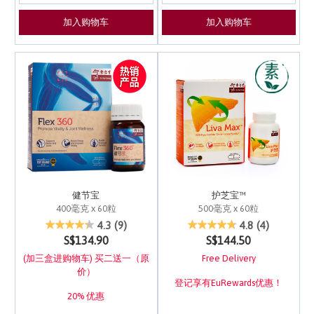
加入购物车
加入购物车
健节宝
护芝宝™
400毫克 x 60粒
500毫克 x 60粒
3.1 out of 5 Customer Rating
3.8 out of 5 Customer 
4.3
(9)
4.8
(4)
S$134.90
S$144.50
(加三盒进购物车) 买二送一（原
Free Delivery
价）
登记享有EuRewards优惠！
20% 优惠