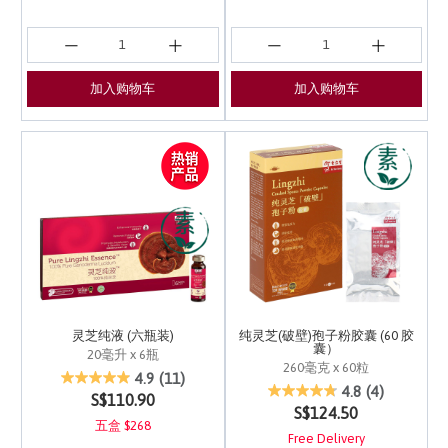
加入购物车
加入购物车
灵芝纯液 (六瓶装)
纯灵芝(破壁)孢子粉胶囊 (60 胶
囊）
20毫升 x 6瓶
260毫克 x 60粒
4.5 out of 5 Customer Rating
4.9
(11)
5 out of 5 Customer Ra
4.8
(4)
S$110.90
S$124.50
五盒 $268
Free Delivery