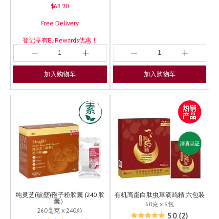
$69.90
Free Delivery
登记享有EuRewards优惠！
加入购物车
加入购物车
纯灵芝(破壁)孢子粉胶囊 (240 胶
有机高蛋白肽虫草滴鸡精 六包装
囊）
60克 x 6包
260毫克 x 240粒
4.5 out of 5 Customer 
5.0
(2)