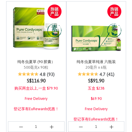
纯冬虫夏草 (90 胶囊）
纯冬虫夏草纯液 六瓶装
500毫克x 90粒
20毫升 x 6瓶
4.9 out of 5 Customer Rating
4.2 out of 5 Customer 
4.8
(93)
4.7
(41)
S$116.90
S$91.90
购买两盒以上,一盒 $79.90
五盒 $238
Free Delivery
$69.90
登记享有EuRewards优惠！
Free Delivery
登记享有EuRewards优惠！