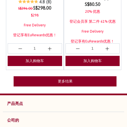
3.1 out of 5 Customer Rating
4.8
(8)
S$80.50
Price reduced from
to
S$298.00
S$396.00
20% 优惠
$298
登记会员享 第二件 61% 优惠
Free Delivery
Free Delivery
登记享有EuRewards优惠！
登记享有EuRewards优惠！
加入购物车
加入购物车
更多结果
产品亮点
公司的