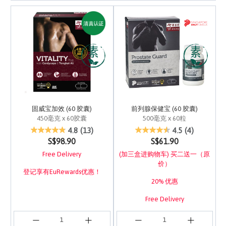
固威宝加效 (60 胶囊)
前列腺保健宝 (60 胶囊)
450毫克 x 60胶囊
500毫克 x 60粒
5 out of 5 Customer Rating
4.9 out of 5 Customer 
4.8
(13)
4.5
(4)
S$98.90
S$61.90
Free Delivery
(加三盒进购物车) 买二送一（原
价）
登记享有EuRewards优惠！
20% 优惠
Free Delivery
登记享有EuRewards优惠！