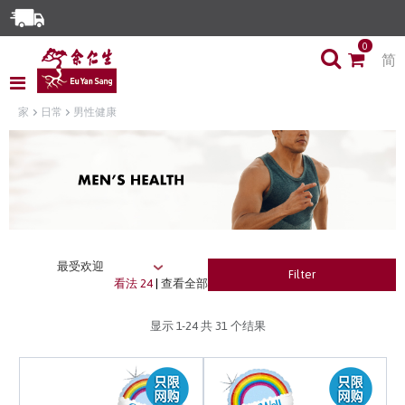
Enjoy Same Day Delivery for Orders before 3pm!*
0
简
Limited Time Special: Free Delivery with No Min Spend
家
日常
男性健康
Filter
看法 24
|
查看全部
显示
1-24
共 31 个结果