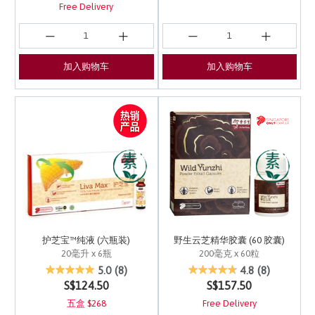
Free Delivery
加入购物车
加入购物车
护芝宝™纯液 (六瓶装)
野生云芝精华胶囊 (60 胶囊)
20毫升 x 6瓶
200毫克 x 60粒
5 out of 5 Customer Rating
5 out of 5 Customer Ra
5.0
(8)
4.8
(8)
S$124.50
S$157.50
五盒 $268
Free Delivery