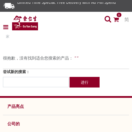
Limited Time Special: Free Delivery with No Min Spend
0
简
家
很抱歉，没有找到适合您搜索的产品：
" "
尝试新的搜索：
进行
产品亮点
公司的