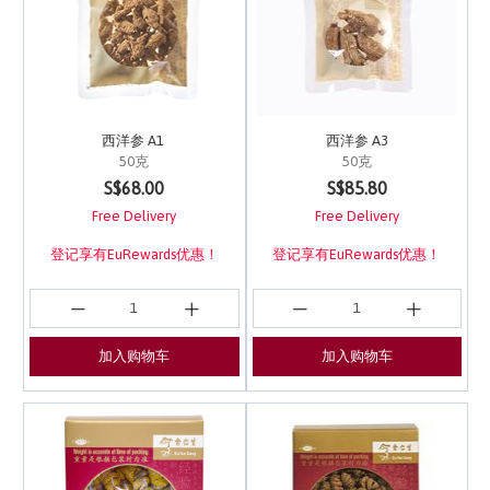
西洋参 A1
西洋参 A3
50克
50克
4.1 out of 5 Customer Rating
3.3 out of 5 Customer 
S$68.00
S$85.80
Free Delivery
Free Delivery
登记享有EuRewards优惠！
登记享有EuRewards优惠！
加入购物车
加入购物车