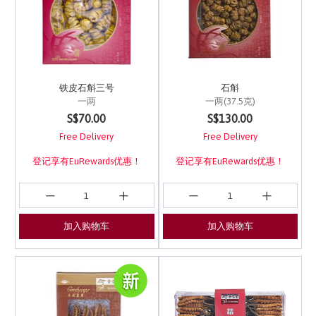
铁皮石斛三号
石斛
一两
一两(37.5克)
4 out of 5 Customer Rating
5 out of 5 Customer Ra
S$70.00
S$130.00
Free Delivery
Free Delivery
登记享有EuRewards优惠！
登记享有EuRewards优惠！
加入购物车
加入购物车