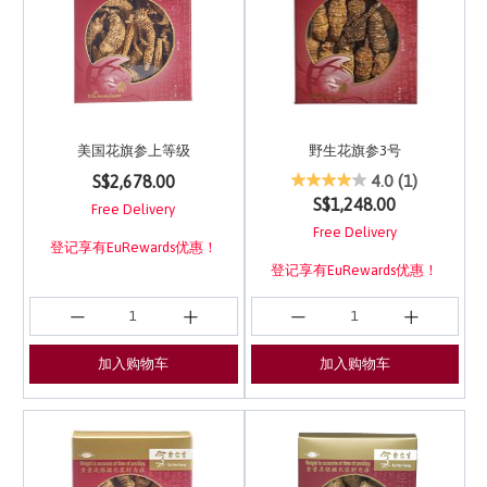
美国花旗参上等级
野生花旗参3号
4.2 out of 5 Customer Rating
5 out of 5 Customer Ra
S$2,678.00
4.0
(1)
S$1,248.00
Free Delivery
Free Delivery
登记享有EuRewards优惠！
登记享有EuRewards优惠！
加入购物车
加入购物车