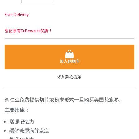
面
链
接。
Free Delivery
登记享有EuRewards优惠！
加入购物车
添加到心愿单
余仁生免费提供切片或粉末形式一旦购买美国花旗参。
主要用途：
增强记忆力
缓解糖尿病并发症