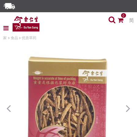
Enjoy Same Day Delivery for Orders before 3pm!*
0
简
Limited Time Special: Free Delivery with No Min Spend
家
食品
优质草药