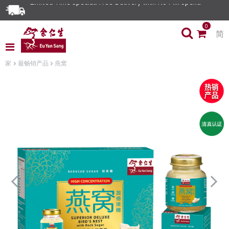
Limited Time Special: Free Delivery with No Min Spend
0
简
家
最畅销产品
燕窝