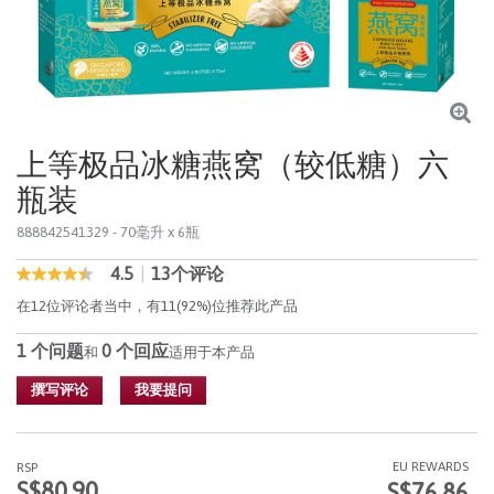
上等极品冰糖燕窝（较低糖）六
瓶装
888842541329
- 70毫升 x 6瓶
4.5
|
13个评论
5 out of 5 Customer Rating
4.5
out
在12位评论者当中，有11(92%)位推荐此产品
of
5
1 个问题
0 个回应
stars,
和
适用于本产品
average
rating
撰写评论
我要提问
value.
Read
13
Reviews.
EU REWARDS
RSP
同
S$80.90
S$76.86
样