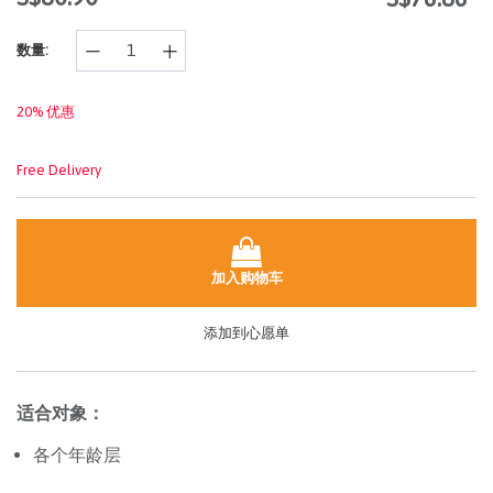
的
页
数量:
面
链
接。
20% 优惠
Free Delivery
加入购物车
添加到心愿单
适合对象：
各个年龄层