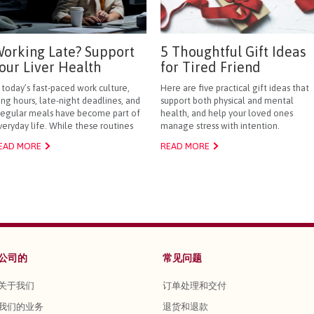
orking Late? Support
5 Thoughtful Gift Ideas
our Liver Health
for Tired Friend
n today’s fast-paced work culture,
Here are five practical gift ideas that
ong hours, late-night deadlines, and
support both physical and mental
rregular meals have become part of
health, and help your loved ones
veryday life. While these routines
manage stress with intention.
EAD MORE
READ MORE
公司的
常见问题
关于我们
订单处理和交付
我们的业务
退货和退款