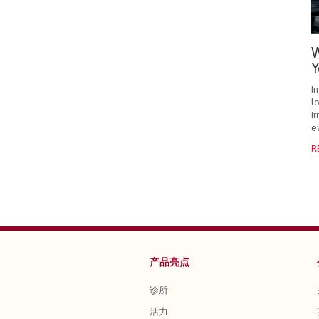
W
Y
I
l
i
e
R
产品亮点
诊所
活力