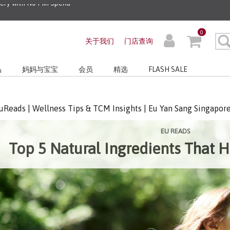
0
关于我们
门店查询
品
妈妈与宝宝
会员
精选
FLASH SALE
uReads | Wellness Tips & TCM Insights | Eu Yan Sang Singapor
EU READS
Top 5 Natural Ingredients That H