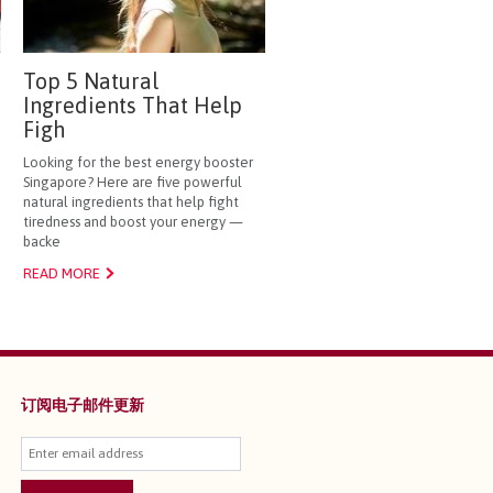
Top 5 Natural
Ingredients That Help
Figh
Looking for the best energy booster
Singapore? Here are five powerful
natural ingredients that help fight
tiredness and boost your energy —
backe
READ MORE
订阅电子邮件更新