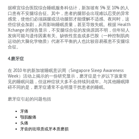
据樟宜综合医院综合睡眠服务科估计，新加坡有 5% 至 10% 的人
口患有不安腿综合征。其中，患者的腿部会出现难以忍受的异常
感觉，使他们必须踢腿或活动腿部才能缓解不适感。夜间时，这
些症状会加剧，从而影响睡眠质量，甚至导致失眠。根据 Health
Xchange 的报告显示，不安腿综合征的发病原因不明，但年轻人
发病可能与遗传因素有关。缺铁性贫血或多巴胺（一种控制肌肉
运动的大脑化学物质）代谢不平衡的人也比较容易罹患不安腿综
合征。
4.磨牙症
在 2010 年的新加坡睡眠意识周（Singapore Sleep Awareness
Week）活动上揭示的一份研究显示，磨牙症是十岁以下孩童常
见的睡眠问题，但这种症状大多不会持续到成年。与其他睡眠障
碍不同的是，磨牙症通常不会明显干扰患者的睡眠。
磨牙症引起的问题包括
牙痛
颚肌酸痛
头痛
牙齿的珐琅质或牙本质磨损