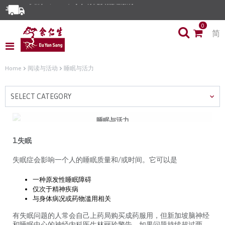
0
简
Home
阅读与活动
睡眠与活力
SELECT CATEGORY
睡眠与活力
四种常见的睡眠障碍症
1.失眠
失眠症会影响一个人的睡眠质量和/或时间。它可以是
一种原发性睡眠障碍
仅次于精神疾病
与身体病况或药物滥用相关
有失眠问题的人常会自己上药局购买成药服用，但新加坡脑神经
和睡眠中心的神经内科医生林丽玲警告，如果问题持续超过两