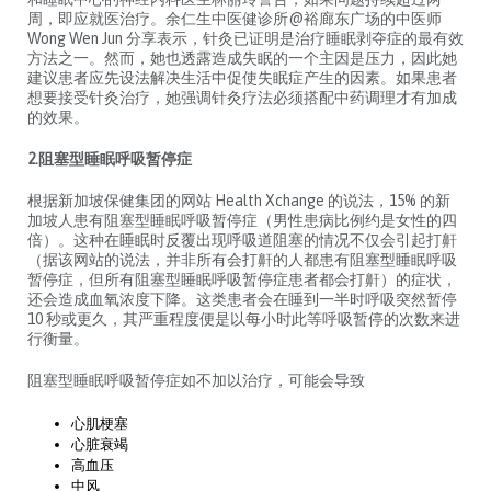
周，即应就医治疗。余仁生中医健诊所@裕廊东广场的中医师
Wong Wen Jun 分享表示，针灸已证明是治疗睡眠剥夺症的最有效
方法之一。然而，她也透露造成失眠的一个主因是压力，因此她
建议患者应先设法解决生活中促使失眠症产生的因素。如果患者
想要接受针灸治疗，她强调针灸疗法必须搭配中药调理才有加成
的效果。
2.阻塞型睡眠呼吸暂停症
根据新加坡保健集团的网站 Health Xchange 的说法，15% 的新
加坡人患有阻塞型睡眠呼吸暂停症（男性患病比例约是女性的四
倍）。这种在睡眠时反覆出现呼吸道阻塞的情况不仅会引起打鼾
（据该网站的说法，并非所有会打鼾的人都患有阻塞型睡眠呼吸
暂停症，但所有阻塞型睡眠呼吸暂停症患者都会打鼾）的症状，
还会造成血氧浓度下降。这类患者会在睡到一半时呼吸突然暂停
10 秒或更久，其严重程度便是以每小时此等呼吸暂停的次数来进
行衡量。
阻塞型睡眠呼吸暂停症如不加以治疗，可能会导致
心肌梗塞
心脏衰竭
高血压
中风