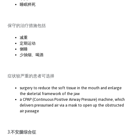
睡眠猝死
保守的治疗措施包括
减重
定期运动
侧睡
少抽烟、喝酒
症状较严重的患者可选择
surgery to reduce the soft tissue in the mouth and enlarge
the skeletal framework of the jaw
a CPAP (Continuous Positive Airway Pressure) machine, which
delivers pressurised air via a mask to open up the obstructed
air passage
3.不安腿综合征