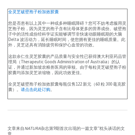
全灵芝破壁孢子粉加效胶囊
您是否患有以上其中一种或多种睡眠障碍？您可不妨考虑服用灵
芝孢子粉，因为灵芝的孢子含有比母体更多的营养成份。破壁孢
子中的活性成份经科学证实能够调节非快速动眼睡眠期的大脑
Delta 波活动力，延长睡眠时间，使您拥有更佳的睡眠质量。此
外，灵芝还具有消除疲劳和保护心血管的功效。
这款余仁生灵芝胶囊的产品质量与安全性已获得澳大利亚药品管
理局（Therapeutic Goods Administration of Australia）的认
证，并通过新加坡农粮兽医局的审核。由于每粒灵芝破壁孢子粉
胶囊均添加灵芝浓缩物，因此功效更佳。
全灵芝破壁孢子粉加效胶囊每瓶仅售122 新元（60 粒 300 毫克胶
囊）。
请点击此处订购
。
文章来自
NATURA
杂志第9期首次出现的一篇文章“枕头谈话的文
章