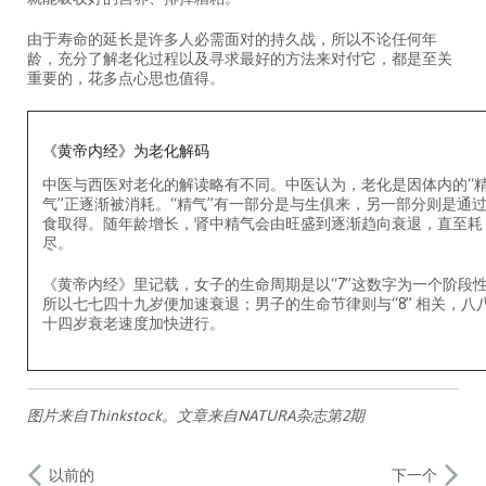
由于寿命的延长是许多人必需面对的持久战，所以不论任何年
龄，充分了解老化过程以及寻求最好的方法来对付它，都是至关
重要的，花多点心思也值得。
《黄帝内经》为老化解码
中医与西医对老化的解读略有不同。中医认为，老化是因体内的“
气”正逐渐被消耗。“精气”有一部分是与生俱来，另一部分则是通
食取得。随年龄增长，肾中精气会由旺盛到逐渐趋向衰退，直至耗
尽。
《黄帝内经》里记载，女子的生命周期是以“7”这数字为一个阶段
所以七七四十九岁便加速衰退；男子的生命节律则与“8” 相关，八
十四岁衰老速度加快进行。
图片来自Thinkstock。文章来自NATURA杂志第2期
以前的
下一个