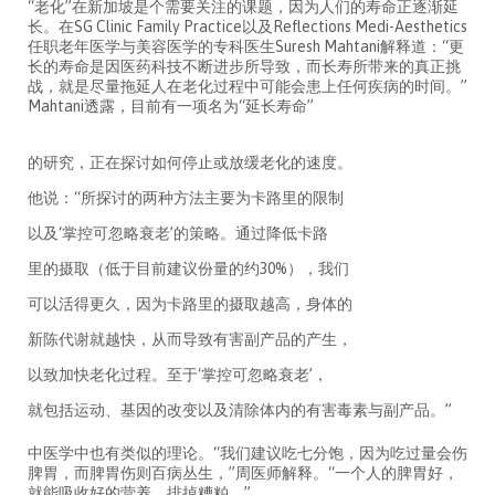
“老化”在新加坡是个需要关注的课题，因为人们的寿命正逐渐延
长。在SG Clinic Family Practice以及Reflections Medi-Aesthetics
任职老年医学与美容医学的专科医生Suresh Mahtani解释道：“更
长的寿命是因医药科技不断进步所导致，而长寿所带来的真正挑
战，就是尽量拖延人在老化过程中可能会患上任何疾病的时间。”
Mahtani透露，目前有一项名为“延长寿命”
的研究，正在探讨如何停止或放缓老化的速度。
他说：“所探讨的两种方法主要为卡路里的限制
以及‘掌控可忽略衰老’的策略。通过降低卡路
里的摄取（低于目前建议份量的约30%），我们
可以活得更久，因为卡路里的摄取越高，身体的
新陈代谢就越快，从而导致有害副产品的产生，
以致加快老化过程。至于‘掌控可忽略衰老’，
就包括运动、基因的改变以及清除体内的有害毒
素与副产品。”
中医学中也有类似的理论。“我们建议吃七分饱，因为吃过量会伤
脾胃，而脾胃伤则百病丛生，”周医师解释。“一个人的脾胃好，
就能吸收好的营养、排掉糟粕。”