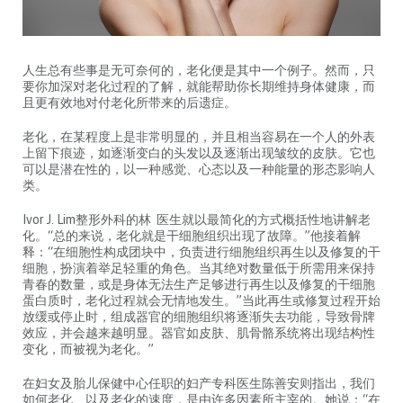
人生总有些事是无可奈何的，老化便是其中一个例子。然而，只
要你加深对老化过程的了解，就能帮助你长期维持身体健康，而
且更有效地对付老化所带来的后遗症。
老化，在某程度上是非常明显的，并且相当容易在一个人的外表
上留下痕迹，如逐渐变白的头发以及逐渐出现皱纹的皮肤。它也
可以是潜在性的，以一种感觉、心态以及一种能量的形态影响人
类。
Ivor J. Lim整形外科的林 医生就以最简化的方式概括性地讲解老
化。“总的来说，老化就是干细胞组织出现了故障。”他接着解
释：“在细胞性构成团块中，负责进行细胞组织再生以及修复的干
细胞，扮演着举足轻重的角色。当其绝对数量低于所需用来保持
青春的数量，或是身体无法生产足够进行再生以及修复的干细胞
蛋白质时，老化过程就会无情地发生。”当此再生或修复过程开始
放缓或停止时，组成器官的细胞组织将逐渐失去功能，导致骨牌
效应，并会越来越明显。器官如皮肤、肌骨骼系统将出现结构性
变化，而被视为老化。”
在妇女及胎儿保健中心任职的妇产专科医生陈善安则指出，我们
如何老化、以及老化的速度，是由许多因素所主宰的。她说：“在