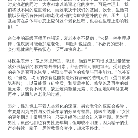
时光流逝的同时，大家都难以逃避老化的发生。可是生理上，我
们将以不同的速度老化，而这取决于我们的基因、饮食、生活习
惯以及是否有任何影响老化过程的病症或意外的存在。压力，以
及如何在身体与心态上应付这个老化过程，也会在生理上影响我
们。”
余仁生的高级医师周燕强调，衰老本身不是病，“它是一种生理规
律，但疾病可能会加速老化。”周医师也提醒，“不必要的进补，
会打乱健康的平衡状态，反而加快衰老。”
林医生表示：“像是环境污染、吸烟、酗酒等坏习惯以及过量遭受
紫外线辐射的‘攻击’等外来因素，都会伤害到细胞组织。受到侵袭
的身体是否可以恢复，将取决于身体的修复与再生能力。”他补充
说：“当然，均衡的饮食也能制造出有营养的结构元件（蛋白质和
氨基酸），以及能量（矿物质）和所需生长、修复以及再生的微
量元素。饮食不均衡，缺乏这类微量元素，将负面地影响修复与
再生，从而加速老化的过程。”
另外，性别也主宰着人类老化的速度。男女老化的速度会各异，
主要是因为男性与女性荷尔蒙的分量有差异。陈医生透露：“女性
的更年期是非常明显的，只要月经停止就会进入更年期。但对于
男性，虽然他们也有男性更年期，但却较不明显，因为精子的生
产会持续一辈子，尽管数量会变少，却永不停休。”