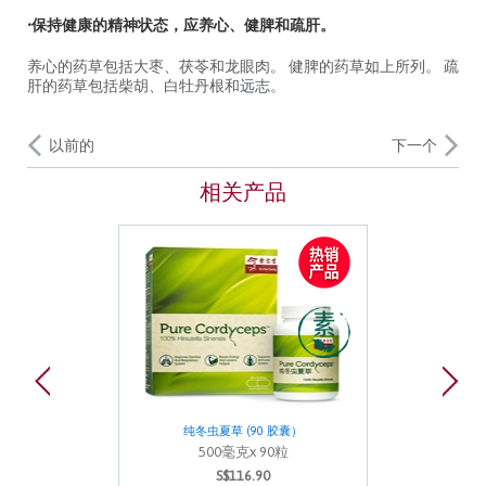
•保持健康的精神状态，应养心、健脾和疏肝。
养心的药草包括大枣、茯苓和龙眼肉。 健脾的药草如上所列。 疏
肝的药草包括柴胡、白牡丹根和远志。
以前的
下一个
相关产品
纯冬虫夏草 (90 胶囊）
500毫克x 90粒
S$116.90