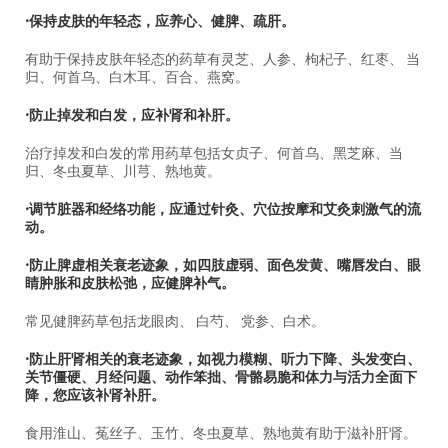
•保持皮肤的年轻态，应养心、健脾、疏肝。
有助于保持皮肤年轻态的药草有灵芝、人参、枸杞子、红枣、 当
归、何首乌、白木耳、百合、燕窝。
•防止掉发和白发，应补肾和补肝。
治疗掉发和白发的常用药草包括女贞子、何首乌、黑芝麻、当
归、冬虫夏草、川芎、熟地黄。
•调节脏器和经络功能，应通过针灸、穴位按摩和艾灸刺激气的流
动。
•防止脾虚相关衰老迹象，如四肢虚弱、面色发黄、嘴唇发白、眼
睛肿胀和皮肤松弛，应健脾补气。
常见健脾药草包括龙眼肉、 白芍、 党参、白术。
•防止肝肾相关的衰老迹象，如视力模糊、听力下降、头发变白、
关节僵硬、月经问题、动作笨拙、骨骼易脆和体力与活力全面下
降，您应该补肾补肝。
食用淮山、菟丝子、玉竹、冬虫夏草、熟地黄有助于滋补肝肾。