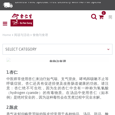
Limited Time Special: Free Delivery with No Min Spend
0
简
Home
阅读与活动
食物与食谱
SELECT CATEGORY
食物与食谱
对身体保健有益的六种中药材
1.杏仁
中医师常使用杏仁来治疗如气喘、支气管炎、哮鸣和咳嗽不止等
呼吸症状。杏仁还具有促进排便及改善肠道健康的功效。请注
意：杏仁绝不可生吃，因为生的杏仁中含有一种称为氢氰酸
（hydrogen cyanide）的有毒物质。在汤品中使用杏仁（如本
例）是绝对安全的，因为这种毒性会在烹煮过程中完全水解。
2.陈皮
香气浓郁但略带苦味的陈皮经常用于各种炖品、汤品、甜品、醃