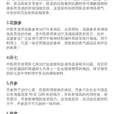
料、茶品和甚至零食中。陈皮的抗病毒和抗菌特性可缓解因肺部
痰多而造成的持续湿咳症状。这道菜特别使用陈皮来增添香气，
令您在吃完后依然齿颊留香。
3.花旗参
中医常使用花旗参来治疗许多病症。众所周知，花旗参具有增强
免疫系统的功效，是中医师用来治疗流感或感冒的良方。此外，
花旗参还广泛应用于调节中枢神经和循环系统等医疗领域。用于
料理上，它是一味甘而微温的食材，所散发的香气据说还有纾压
的效果！
4.田七
中医师常使用田七来治疗如血瘀和血崩等血液相关问题。传言田
七粉是越战时期越南士兵身上一定会随身携带的物品。味甘微苦
的田七是中华料理中常见的调味材料。
5.丹参
丹参用于治疗心脏、肝脏和肾脏相关病症。丹参只生长在中国及
日本海拔高度 90 至 1200 米的地方，并具有很高的药用价值；研
究显示，丹参能够预防血管阻力。这也就是说，在活血化瘀的药
方中，丹参是不可欠缺的一味药材。
6.燕窝