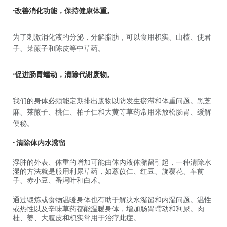
•改善消化功能，保持健康体重。
为了刺激消化液的分泌，分解脂肪，可以食用枳实、山楂、使君
子、莱菔子和陈皮等中草药。
•促进肠胃蠕动，清除代谢废物。
我们的身体必须能定期排出废物以防发生瘀滞和体重问题。黑芝
麻、莱菔子、桃仁、柏子仁和大黄等草药常用来放松肠胃、缓解
便秘。
• 清除体内水潴留
浮肿的外表、体重的增加可能由体内液体潴留引起，一种清除水
湿的方法就是服用利尿草药，如薏苡仁、红豆、旋覆花、车前
子、赤小豆、番泻叶和白术。
通过锻炼或食物温暖身体也有助于解决水潴留和内湿问题。温性
或热性以及辛味草药都能温暖身体，增加肠胃蠕动和利尿。肉
桂、姜、大腹皮和枳实常用于治疗此症。