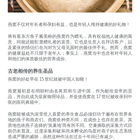
燕窝不仅对年长者和孕妇有益，也是年轻人维持健康的好礼物！
将有着东方鱼子酱美称的燕窝作为赠礼，具有祝福他人健康的寓
意，同能还能彰显赠礼者的富贵。它也是生意人在拜访客户，以
及紧张的情侣们在与对方父母见面时的最佳伴手礼。然而，燕窝
的健康益处不只限于老年人；事实上，燕窝当中也含有对年轻人
和他们的体质极佳的营养成份。
古老相传的养生圣品
燕窝的好处早在 15 世纪就被中国人知晓！
燕窝最初是在明朝时由名将郑和引进中国，作为献给皇帝的贡
品，并自此成为皇家御用珍品，并促使燕窝在 17 世纪被收录到中
医的医药典籍中。
燕窝能够成为深受世人喜爱的养生食品必须归功于遍布在世界各
地的燕子和燕农们。燕窝依种类不同，在成份上也存在差异。其
质地也依燕子选择的‘筑巢地’而有所不同。空巢摘取的采集方式目
前仍未普及。过度采集和破坏尚未孵化的鸟蛋对燕子的生态系统
造成严重的威胁，虽然这种作法在过去十年间已有减少。