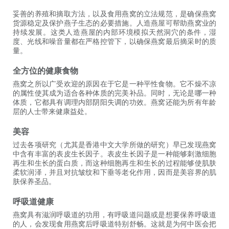
妥善的养殖和摘取方法，以及食用燕窝的立法规范，是确保燕窝
货源稳定及保护燕子生态的必要措施。人造燕屋可帮助燕窝业的
持续发展。这类人造燕屋的内部环境模拟天然洞穴的条件，湿
度、光线和噪音量都在严格控管下，以确保燕窝最后摘采时的质
量。
全方位的健康食物
燕窝之所以广受欢迎的原因在于它是一种平性食物。它不燥不凉
的属性使其成为适合各种体质的完美补品。同时，无论是哪一种
体质，它都具有调理内部阴阳失调的功效。燕窝还能为所有年龄
层的人士带来健康益处。
美容
过去各项研究（尤其是香港中文大学所做的研究）早已发现燕窝
中含有丰富的表皮生长因子。表皮生长因子是一种能够刺激细胞
再生和生长的蛋白质，而这种细胞再生和生长的过程能够使肌肤
柔软润泽，并且对抗皱纹和下垂等老化作用，因而是美容界的肌
肤保养圣品。
呼吸道健康
燕窝具有滋润呼吸道的功用，有呼吸道问题或是想要保养呼吸道
的人，会发现食用燕窝后呼吸道特别舒畅。这就是为何中医会把