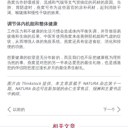
燕窝当作舒缓感冒、流感和气喘等支气管病症的药材的原因。当
肺、胃阴虚时，燕窝可作为这些器官的凉补药材，起到消除干
渴、喉咙痛和慢性干咳的效果。
调节体内机能和整体健康
工作压力和不健康的生活习惯会造成体内平衡失调，并导致容易
疲倦和生病的后果。中医常使用燕窝来改善肺部机能和气虚的症
状，从而增强人体的免疫系统。燕窝还具有促进食欲、消化和排
便的功效。
想要健康的欲望是无分年龄的，而且我们也不应把健康视为理所
当然的事。燕窝是对您的另一半表达爱意的最佳礼物，也是感激
您的伴侣陪您度过漫长岁月的最佳养生献礼。
图片由 Thinkstock 提供。本文章原载于 NATURA 杂志第十一
期。NATURA 杂志可在新加坡的余仁生零售店、报摊和主要书店
中购得。
以前的
下一个