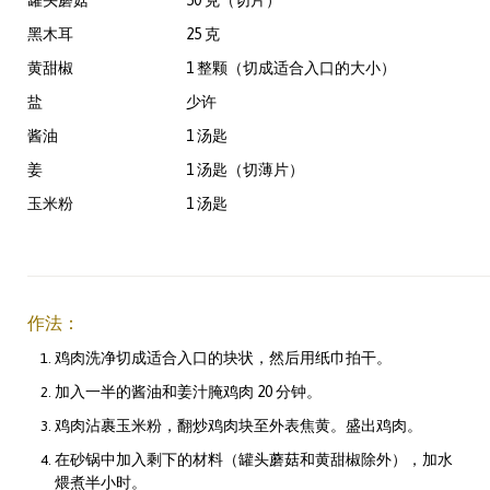
黑木耳
25 克
黄甜椒
1 整颗（切成适合入口的大小）
盐
少许
酱油
1 汤匙
姜
1 汤匙（切薄片）
玉米粉
1 汤匙
作法：
鸡肉洗净切成适合入口的块状，然后用纸巾拍干。
加入一半的酱油和姜汁腌鸡肉 20 分钟。
鸡肉沾裹玉米粉，翻炒鸡肉块至外表焦黄。盛出鸡肉。
在砂锅中加入剩下的材料（罐头蘑菇和黄甜椒除外），加水
煨煮半小时。