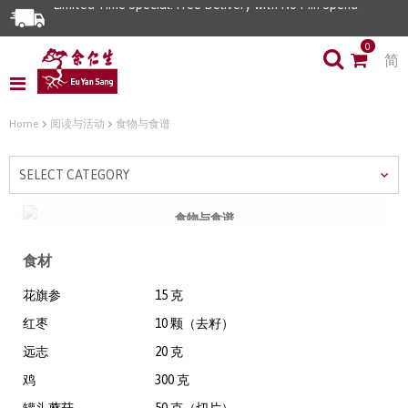
Limited Time Special: Free Delivery with No Min Spend
0
简
Home
阅读与活动
食物与食谱
SELECT CATEGORY
食物与食谱
双炖蘑菇烧鸡
食材
花旗参
15 克
红枣
10 颗（去籽）
远志
20 克
鸡
300 克
罐头蘑菇
50 克（切片）