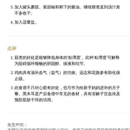
加入罐头蘑菇、黄甜椒和剩下的酱油。继续煨煮直到汤汁差
不多收干。
加入适量盐。
点评
菇类的好处是能够降低身体的‘粘滯度’。此种‘粘滯度’可解释
为阻碍循环顺畅的胆固醇、痰液和结节。
鸡肉具有滋补血气（益气）的功效。远志和花旗参有助化痰
止咳。
此食谱不只对心脏有好处，也可作为给新手妈妈进补的月子
餐。黑木耳是产后食谱中常见的食材，具有溶解子宫血块及
预防肌肤干痒的功用。
免责声明：
本网站提供的食谱都经过精心设计，参阅了传统中草药学和经典中医