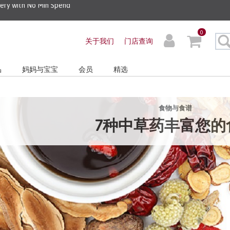
very with No Min Spend
0
关于我们
门店查询
品
妈妈与宝宝
会员
精选
食物与食谱
7种中草药丰富您的