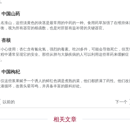
眠。
.
中国山药
又名淮山，这些淡黄色的块茎是最常用的中药的一种。食用药草加强了在维持体
平衡，视为所有器官的根函数，也是对肝脏有益补肾的关键器官。
.
杏核
请小心使用：杏仁含有氰化氢，强烈的毒素。吃20多件，可能会导致死亡，但烹
过程中通常呈现它的安全。那些从肺与大肠疾病的人可以利用这些草药来缓解症
状。
.
中国枸杞
不仅这些浆果赋予一个诱人的鲜红色调是煮熟的菜，他们都挤满了药性。他们改
血液循环，改善头晕耳鸣，并具备丰富的眼科好处。
以前的
下一个