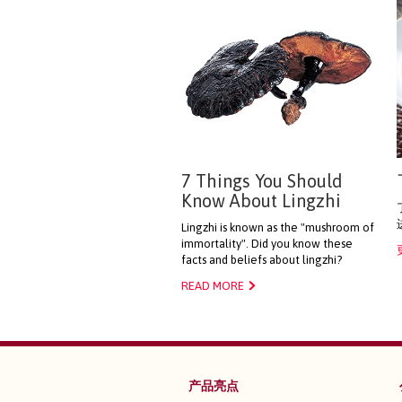
7 Things You Should
Know About Lingzhi
Lingzhi is known as the "mushroom of
immortality". Did you know these
facts and beliefs about lingzhi?
READ MORE
产品亮点