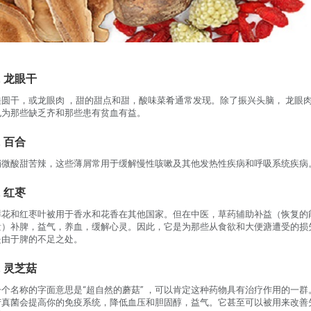
.
龙眼干
桂圆干，或龙眼肉 ，甜的甜点和甜，酸味菜肴通常发现。除了振兴头脑， 龙眼
也为那些缺乏齐和那些患有贫血有益。
.
百合
稍微酸甜苦辣，这些薄屑常用于缓解慢性咳嗽及其他发热性疾病和呼吸系统疾病
.
红枣
鲜花和红枣叶被用于香水和花香在其他国家。但在中医，草药辅助补益（恢复的
量）补脾，益气，养血，缓解心灵。因此，它是为那些从食欲和大便溏遭受的损
是由于脾的不足之处。
.
灵芝菇
一个名称的字面意思是“超自然的蘑菇” ，可以肯定这种药物具有治疗作用的一群
苦真菌会提高你的免疫系统，降低血压和胆固醇，益气。它甚至可以被用来改善