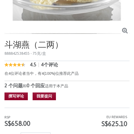
斗湖燕（二两）
888842538455
- 75克/盒
4.5
|
4个评论
5 out of 5 Customer Rating
4.5
out
在4位评论者当中，有4(100%)位推荐此产品
of
5
2 个问题
0 个回应
stars,
和
适用于本产品
average
rating
撰写评论
我要提问
value.
Read
4
Reviews.
EU REWARDS
RSP
同
S$658.00
S$625.10
样
的
页