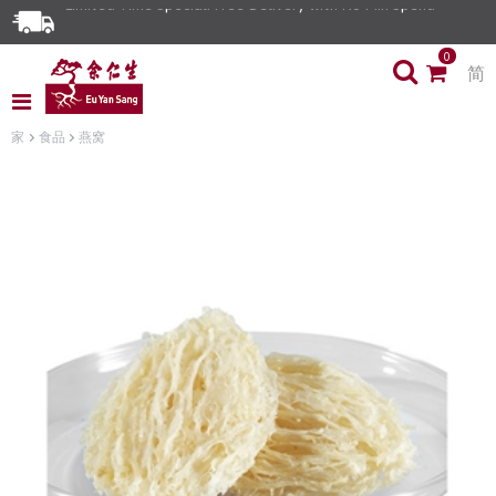
0
简
家
食品
燕窝