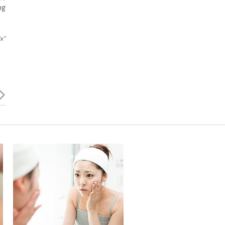
ng
x”