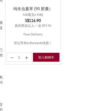
药
纯冬虫夏草 (90 胶囊）
500毫克x 90粒
S$116.90
顿
购买两盒以上,一盒 $79.90
来提
Free Delivery
登记享有EuRewards优惠！
已
能
加入购物车
氧
l
促
的