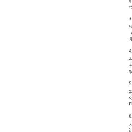
3
（
4
P
6