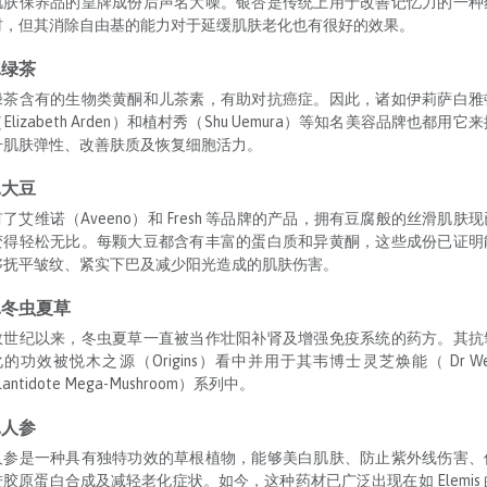
肌肤保养品的皇牌成份后声名大噪。银杏是传统上用于改善记忆力的一种
材，但其消除自由基的能力对于延缓肌肤老化也有很好的效果。
.绿茶
绿茶含有的生物类黄酮和儿茶素，有助对抗癌症。因此，诸如伊莉萨白雅
Elizabeth Arden）和植村秀（Shu Uemura）等知名美容品牌也都用它
升肌肤弹性、改善肤质及恢复细胞活力。
.大豆
有了艾维诺（Aveeno）和 Fresh 等品牌的产品，拥有豆腐般的丝滑肌肤现
变得轻松无比。每颗大豆都含有丰富的蛋白质和异黄酮，这些成份已证明
够抚平皱纹、紧实下巴及减少阳光造成的肌肤伤害。
5.冬虫夏草
数世纪以来，冬虫夏草一直被当作壮阳补肾及增强免疫系统的药方。其抗
化的功效被悦木之源（Origins）看中并用于其韦博士灵芝焕能（ Dr Wei
lantidote Mega-Mushroom）系列中。
.人参
人参是一种具有独特功效的草根植物，能够美白肌肤、防止紫外线伤害、
进胶原蛋白合成及减轻老化症状。如今，这种药材已广泛出现在如 Elemis 