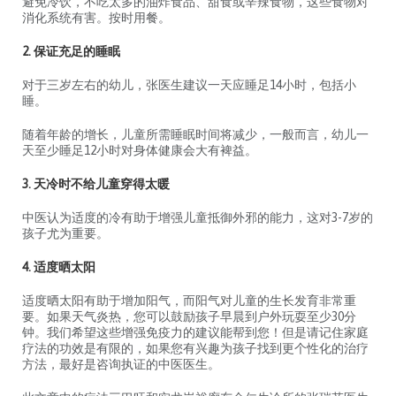
避免冷饮，不吃太多的油炸食品、甜食或辛辣食物，这些食物对
消化系统有害。按时用餐。
2. 保证充足的睡眠
对于三岁左右的幼儿，张医生建议一天应睡足14小时，包括小
睡。
随着年龄的增长，儿童所需睡眠时间将减少，一般而言，幼儿一
天至少睡足12小时对身体健康会大有裨益。
3. 天冷时不给儿童穿得太暖
中医认为适度的冷有助于增强儿童抵御外邪的能力，这对3-7岁的
孩子尤为重要。
4. 适度晒太阳
适度晒太阳有助于增加阳气，而阳气对儿童的生长发育非常重
要。如果天气炎热，您可以鼓励孩子早晨到户外玩耍至少30分
钟。我们希望这些增强免疫力的建议能帮到您！但是请记住家庭
疗法的功效是有限的，如果您有兴趣为孩子找到更个性化的治疗
方法，最好是咨询执证的中医医生。