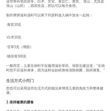
这些草药包括茯苓、白术、芡实、薏苡仁、黄芪、 淮山，尤其是
淮山（山药），因其性温，所以可以每天食用。
制作脾肺滋补汤时可以将下列原料放入锅中加水一起炖：
•黄芪10克
•白术10克
•甘草5克（增甜）
•猪排骨500克
一般而言，儿童生病时不应服用滋补草药。张医生建议道：“生病
时您不应滋补身体，因为这样会妨碍身体清除病菌，阻碍康复。”
生活方式小窍门
您也可以采用这些生活方式的做法来增强儿童的免疫力和整体健
康。
1. 保持健康的膳食