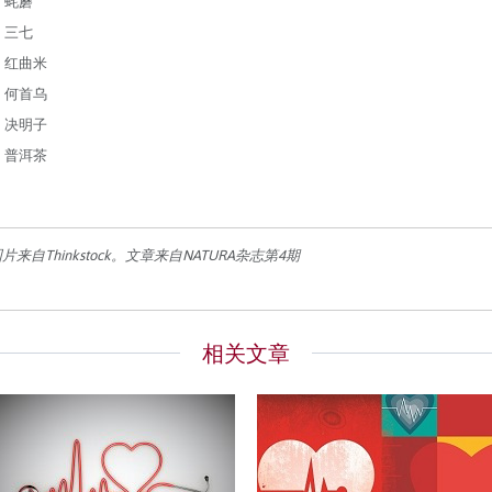
蚝蘑
三七
红曲米
何首乌
决明子
普洱茶
片来自Thinkstock。文章来自NATURA杂志第4期