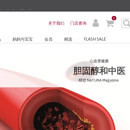
ders before 3pm!*
0
very with No Min Spend
关于我们
门店查询
品
妈妈与宝宝
会员
精选
FLASH SALE
心血管健康
胆固醇和中医
经过 NATURA Magazine.