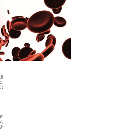
，
运
会
部
在
则
饮