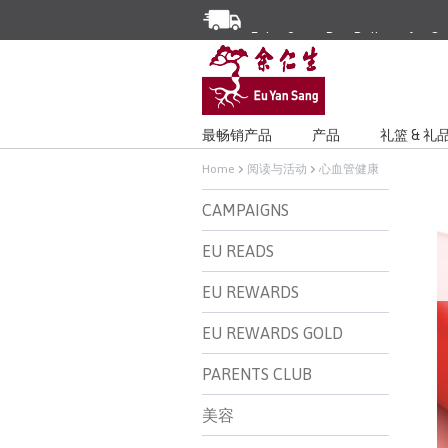
Enjoy Same Day Delivery for Or
Limited Time Special: Free Deli
最畅销产品
产品
礼篮 & 礼
Home
阅读与活动
心血管健康
CAMPAIGNS
EU READS
EU REWARDS
EU REWARDS GOLD
PARENTS CLUB
美容