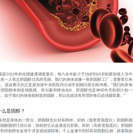
”根据2010年的全国健康调查显示，每六名年龄介于18岁到69岁的新加坡人当中
就有一人有总胆固醇过高的毛病。我们的身体就像一座胆固醇工厂，需要靠它来
作。说这番话的正是新加坡中央医院内分泌学副顾问医生陈鸿樟。“我们的身体
用胆固醇来制造细胞膜、荷尔蒙和维他命D。胆固醇也是神经外壳和胆汁的一
分。由于我们的身体能制造胆固醇，所以也就没有所谓的每日必须摄取量。”
什么是固醇？
”虽然是身体的一部分，胆固醇也分好坏两种。好的（低密度脂蛋白）胆固醇能
胆固醇随胆汁排出前，协助把它从血液送往肝脏。坏的（高密度脂蛋白）胆固醇
会积存粘附在血管中并造成动脉阻塞。个人血液中的好坏胆固醇比例，跟基因及