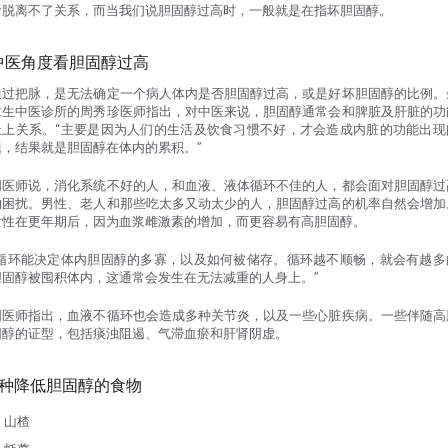
食脱离不了关系，而当我们说胆固醇过高时，一般就是在指坏胆固醇。
中医角度看胆固醇过高
通过把脉，是无法确定一个病人体内是否胆固醇过高，或是好坏胆固醇的比例。
仁生中医诊所的周秀珍医师指出，对中医来说，胆固醇通常会和脾脏及肝脏的功
扯上关系。“主要是因为人们的生活及饮食习惯不好，才会造成内脏的功能出现
题，结果就是胆固醇在体内的累积。”
周医师说，消化系统不好的人，和血液、液体循环不佳的人，都会面对胆固醇过
的困扰。男性、老人和那些吃太多又动太少的人，胆固醇过高的机率自然会增加
女性在更年期后，因为血浆雌激素的增加，而更容易有高胆固醇。
“循环能决定体内胆固醇的多寡，以及如何被储存。循环越不顺畅，就会有越多
胆固醇被囤积体内，这通常会发生在无法减重的人身上。”
周医师指出，血液不循环也会造成多种关节炎，以及一些心脏疾病。一些伴随高
固醇的证型，包括痰浊阻遏、气滞血瘀和肝肾阴虚。
7种降低胆固醇
的食物
山楂