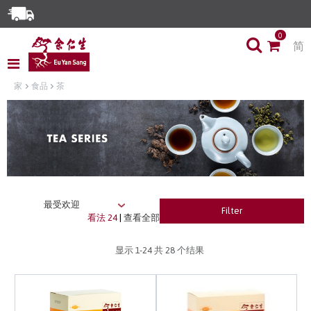
Enjoy Same Day Delivery for Orders before 3pm!*
0
简
Limited Time Special: Free Delivery with No Min Spend
家
食品
茶
Filter
看法 24
|
查看全部
显示
1-24
共 28 个结果