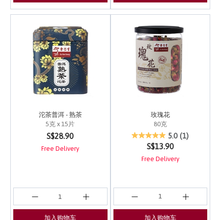
玫瑰花
沱茶普洱 - 熟茶
80克
5克 x 15片
4 out of 5 Customer Ra
5 out of 5 Customer Rating
5.0
(1)
S$28.90
S$13.90
Free Delivery
Free Delivery
加入购物车
加入购物车