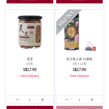
灵芝
东方美人茶 12袋裝
60克
3克 x 12包
4.4 out of 5 Customer Rating
4.5 out of 5 Customer 
S$17.90
S$27.90
Free Delivery
Free Delivery