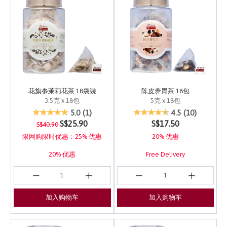
花旗参茉莉花茶 18袋裝
陈皮养胃茶 18包
3.5克 x 18包
5克 x 18包
5 out of 5 Customer Rating
3.7 out of 5 Customer 
5.0
(1)
4.5
(10)
Price reduced from
to
S$25.90
S$17.50
S$40.90
限网购限时优惠：25% 优惠
20% 优惠
20% 优惠
Free Delivery
Free Delivery
加入购物车
加入购物车