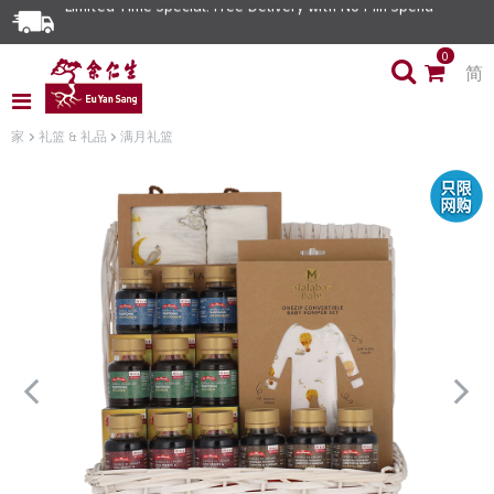
Limited Time Special: Free Delivery with No Min Spend
0
简
家
礼篮 & 礼品
满月礼篮