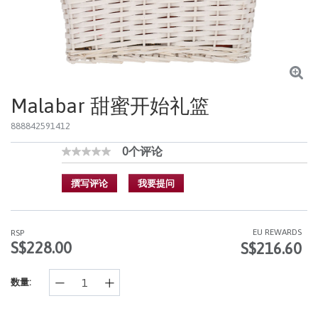
Malabar 甜蜜开始礼篮
888842591412
0个评论
3.7 out of 5 Customer Rating
无
额
定
撰写评论
我要提问
值
同
样
的
EU REWARDS
RSP
页
S$228.00
S$216.60
面
链
接。
数量: