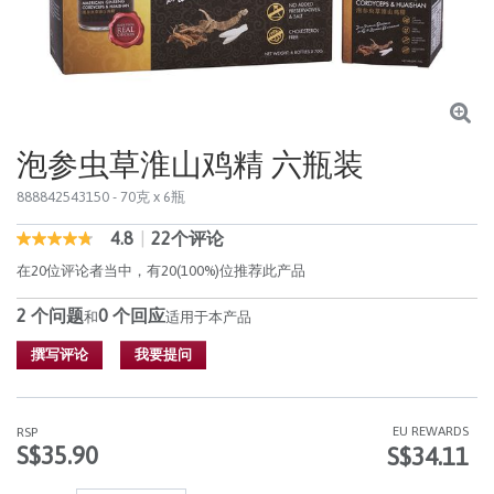
泡参虫草淮山鸡精 六瓶装
888842543150
- 70克 x 6瓶
4.8
|
22个评论
5 out of 5 Customer Rating
4.8
out
在20位评论者当中，有20(100%)位推荐此产品
of
5
2 个问题
0 个回应
stars,
和
适用于本产品
average
rating
撰写评论
我要提问
value.
Read
22
Reviews.
EU REWARDS
RSP
同
S$35.90
S$34.11
样
的
页