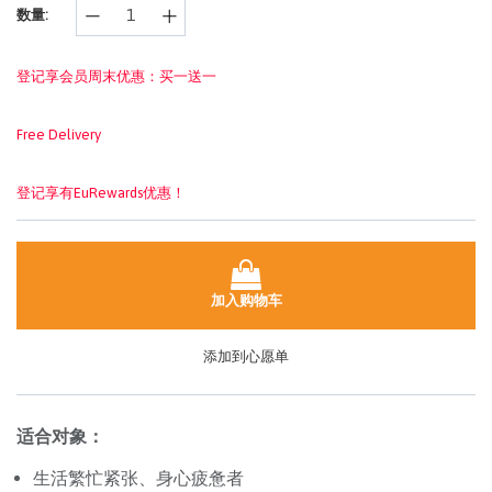
数量:
面
链
接。
登记享会员周末优惠：买一送一
Free Delivery
登记享有EuRewards优惠！
加入购物车
添加到心愿单
适合对象：
生活繁忙紧张、身心疲惫者