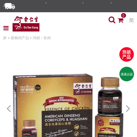
0
简
家
最畅销产品
鸡精 / 鱼精