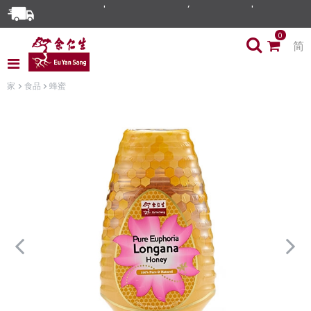
0
简
家
食品
蜂蜜