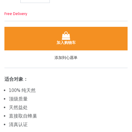
面
链
接。
Free Delivery
加入购物车
添加到心愿单
适合对象：
100% 纯天然
顶级质量
天然益处
直接取自蜂巢
清真认证