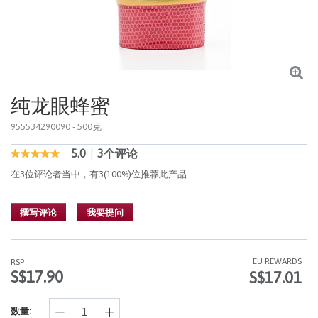
纯龙眼蜂蜜
955534290090
- 500克
5.0
|
3个评论
3.8 out of 5 Customer Rating
5.0
out
在3位评论者当中，有3(100%)位推荐此产品
of
5
stars,
撰写评论
我要提问
average
rating
value.
Read
3
EU REWARDS
RSP
Reviews.
S$17.90
S$17.01
同
样
的
数量:
页