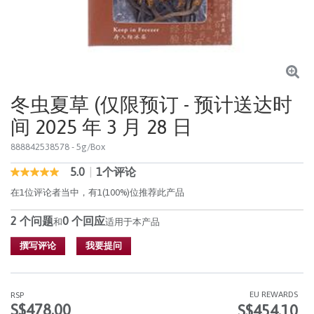
冬虫夏草 (仅限预订 - 预计送达时
间 2025 年 3 月 28 日
888842538578
- 5g/Box
5.0
|
1个评论
5 out of 5 Customer Rating
5.0
out
在1位评论者当中，有1(100%)位推荐此产品
of
5
2 个问题
0 个回应
stars,
和
适用于本产品
average
rating
撰写评论
我要提问
value.
Read
1
Reviews.
EU REWARDS
RSP
同
S$478.00
S$454.10
样