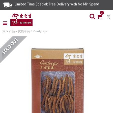
Limited Time Special: Free Delivery with No Min Spend
0
简
家
产品
优质草药
Cordyceps