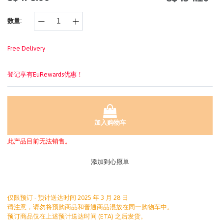
的
页
数量:
面
链
接。
Free Delivery
登记享有EuRewards优惠！
加入购物车
此产品目前无法销售。
添加到心愿单
仅限预订 - 预计送达时间 2025 年 3 月 28 日
请注意，请勿将预购商品和普通商品混放在同一购物车中。
预订商品仅在上述预计送达时间 (ETA) 之后发货。