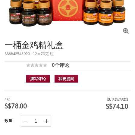
一桶金鸡精礼盒
888842543020
- 12 x 70克 瓶
0个评论
4.9 out of 5 Customer Rating
无
额
定
撰写评论
我要提问
值
同
样
的
EU REWARDS
RSP
页
S$78.00
S$74.10
面
链
接。
数量: