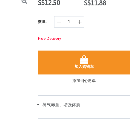
S$12.50
S$11.88
样
的
页
面
数量:
链
接。
Free Delivery
加入购物车
添加到心愿单
补气养血、增强体质