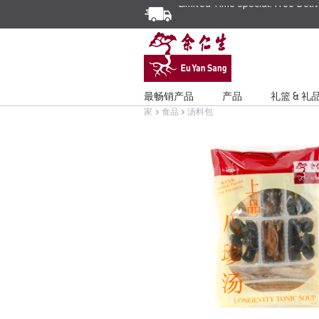
最畅销产品
产品
礼篮 & 礼
家
食品
汤料包