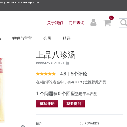
0
关于我们
门店查询
品
妈妈与宝宝
会员
精选
上品八珍汤
888842531210
- 1 包
4.8
|
5个评论
5 out of 5 Customer Rating
4.8
out
在4位评论者当中，有4(100%)位推荐此产品
of
5
1 个问题
0 个回应
stars,
和
适用于本产品
average
rating
撰写评论
我要提问
value.
Read
5
Reviews.
EU REWARDS
RSP
同