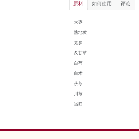
原料
如何使用
评论
大枣
熟地黄
党参
炙甘草
白芍
白术
茯苓
川芎
当归