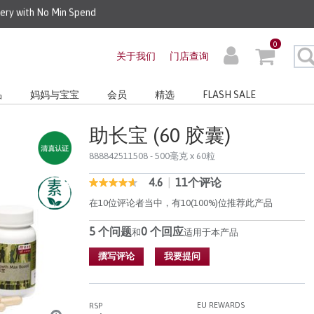
very with No Min Spend
0
关于我们
门店查询
品
妈妈与宝宝
会员
精选
FLASH SALE
助长宝 (60 胶囊)
888842511508
- 500毫克 x 60粒
4.6
|
11个评论
4.5 out of 5 Customer Rating
4.6
out
在10位评论者当中，有10(100%)位推荐此产品
of
5
5 个问题
0 个回应
stars,
和
适用于本产品
average
rating
撰写评论
我要提问
value.
Read
11
Reviews.
EU REWARDS
RSP
同