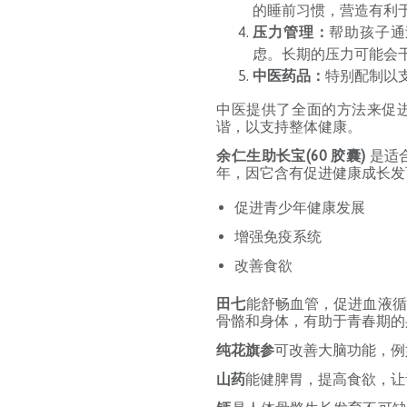
的睡前习惯，营造有利
压力管理：
帮助孩子通
虑。长期的压力可能会
中医药品：
特别配制以
中医提供了全面的方法来促
谐，以支持整体健康。
余仁生助长宝(60 胶囊)
是适
年，因它含有促进健康成长发
促进青少年健康发展
增强免疫系统
改善食欲
田七
能舒畅血管，促进血液循
骨骼和身体，有助于青春期的
纯花旗参
可改善大脑功能，例
山药
能健脾胃，提高食欲，让