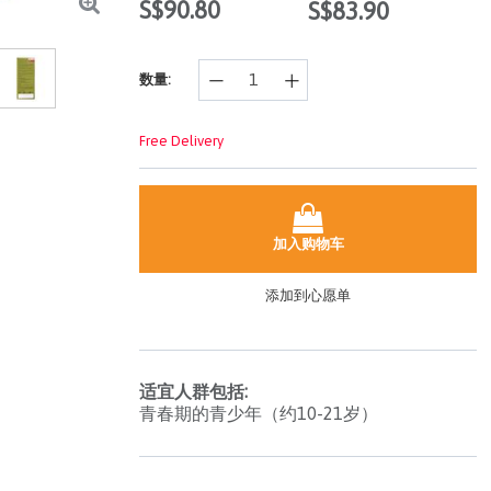
S$90.80
S$83.90
样
的
页
面
数量:
链
接。
Free Delivery
加入购物车
添加到心愿单
适宜人群包括:
青春期的青少年（约10-21岁）