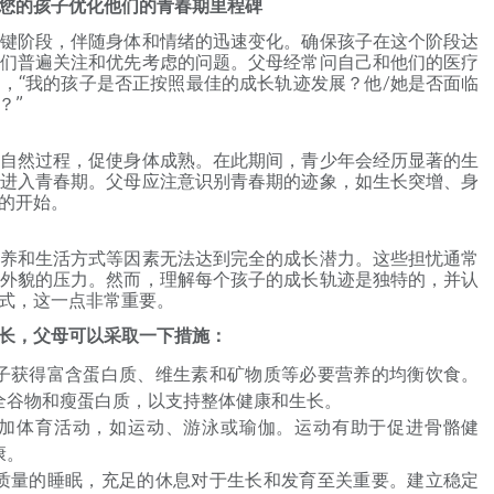
您的孩子优化他们的青春期里程碑
键阶段，伴随身体和情绪的迅速变化。确保孩子在这个阶段达
们普遍关注和优先考虑的问题。父母经常问自己和他们的医疗
，“我的孩子是否正按照最佳的成长轨迹发展？他/她是否面临
？”
自然过程，促使身体成熟。在此期间，青少年会经历显著的生
进入青春期。父母应注意识别青春期的迹象，如生长突增、身
的开始。
养和生活方式等因素无法达到完全的成长潜力。这些担忧通常
外貌的压力。然而，理解每个孩子的成长轨迹是独特的，并认
式，这一点非常重要。
长，父母可以采取一下措施：
子获得富含蛋白质、维生素和矿物质等必要营养的均衡饮食。
全谷物和瘦蛋白质，以支持整体健康和生长。
加体育活动，如运动、游泳或瑜伽。运动有助于促进骨骼健
康。
质量的睡眠，充足的休息对于生长和发育至关重要。建立稳定