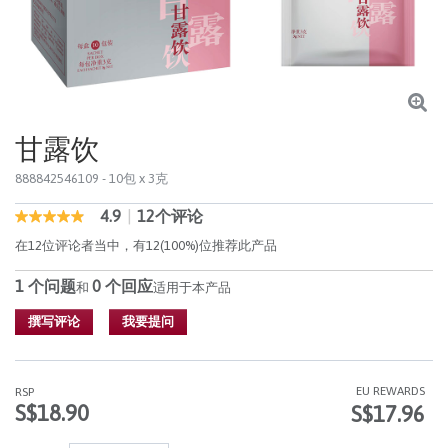
甘露饮
888842546109
- 10包 x 3克
4.9
|
12个评论
4 out of 5 Customer Rating
4.9
out
在12位评论者当中，有12(100%)位推荐此产品
of
5
1 个问题
0 个回应
stars,
和
适用于本产品
average
rating
撰写评论
我要提问
value.
Read
12
Reviews.
EU REWARDS
RSP
同
S$18.90
S$17.96
样
的
页