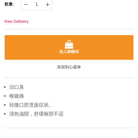
数量:
面
链
接。
Free Delivery
加入购物车
添加到心愿单
治口臭
喉咙痛
轻微口腔溃疡症状。
清热滋阴，舒缓喉部不适