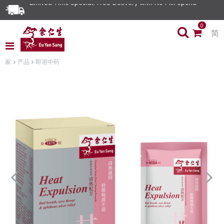
Limited Time Special: Free Delivery with No Min Spend
0
简
家
产品
即溶中药