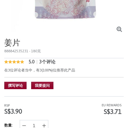
姜片
888842535231
- 180克
5.0
|
3个评论
3.4 out of 5 Customer Rating
5.0
out
在3位评论者当中，有3(100%)位推荐此产品
of
5
stars,
撰写评论
我要提问
average
rating
value.
Read
3
EU REWARDS
RSP
Reviews.
S$3.90
S$3.71
同
样
的
数量:
页