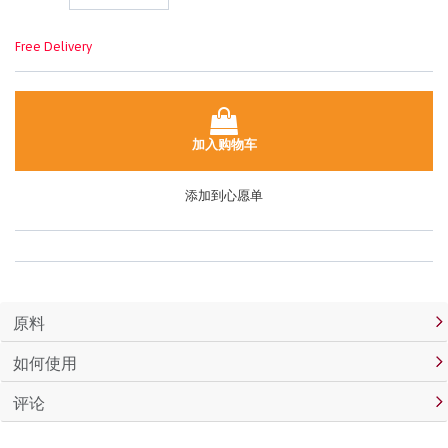
面
链
接。
Free Delivery
加入购物车
添加到心愿单
原料
如何使用
评论