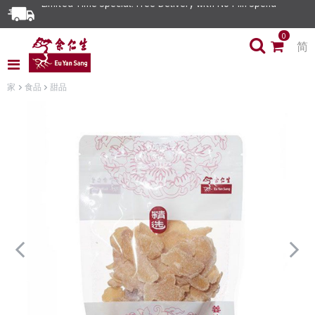
Limited Time Special: Free Delivery with No Min Spend
0
简
家
食品
甜品