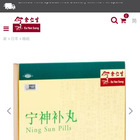
Limited Time Special: Free Delivery with No Min Spend
0
简
家
日常
睡眠