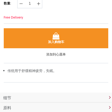
数量:
面
链
接。
Free Delivery
加入购物车
添加到心愿单
传统用于舒缓精神疲劳，失眠。
细节
原料