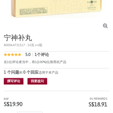
宁神补丸
800064731517
- 10克 x 6瓶
5.0
|
1个评论
3.9 out of 5 Customer Rating
5.0
out
在1位评论者当中，有1(100%)位推荐此产品
of
5
1 个问题
0 个回应
stars,
和
适用于本产品
average
rating
撰写评论
我要提问
value.
Read
1
Reviews.
EU REWARDS
RSP
同
S$19.90
S$18.91
样
的
页