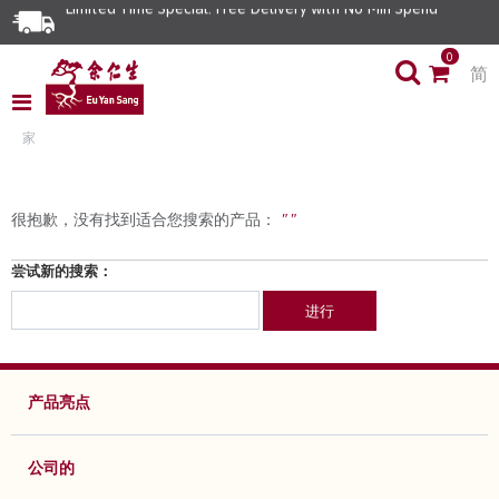
Limited Time Special: Free Delivery with No Min Spend
0
简
家
很抱歉，没有找到适合您搜索的产品：
" "
尝试新的搜索：
进行
产品亮点
公司的