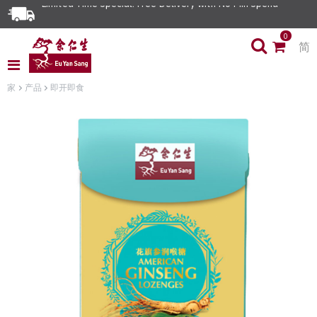
Limited Time Special: Free Delivery with No Min Spend
0
简
家
产品
即开即食