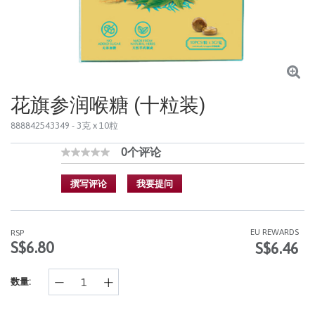
花旗参润喉糖 (十粒装)
888842543349
- 3克 x 10粒
0个评论
3.3 out of 5 Customer Rating
无
额
定
撰写评论
我要提问
值
同
样
的
EU REWARDS
RSP
页
S$6.80
S$6.46
面
链
接。
数量: