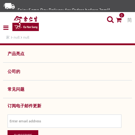
Enjoy Same Day Delivery for Orders before 3pm!*
0
简
Limited Time Special: Free Delivery with No Min Spend
家
null
null
产品亮点
公司的
常见问题
订阅电子邮件更新