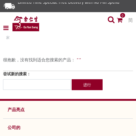
Limited Time Special: Free Delivery with No Min Spend
0
简
家
很抱歉，没有找到适合您搜索的产品：
" "
尝试新的搜索：
进行
产品亮点
公司的