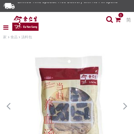
Limited Time Special: Free Delivery with No Min Spend
0
简
家
食品
汤料包