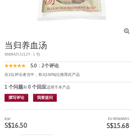
当归养血汤
888842532129
- 1 包
5.0
|
2个评论
3.7 out of 5 Customer Rating
5.0
out
在2位评论者当中，有2(100%)位推荐此产品
of
5
1 个问题
0 个回应
stars,
和
适用于本产品
average
rating
撰写评论
我要提问
value.
Read
2
Reviews.
EU REWARDS
RSP
同
S$16.50
S$15.68
样
的
页