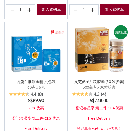
登记享有EuRewards优惠！
加入购物车
加入购物车
高蛋白肽滴鱼精 六包装
灵芝孢子油软胶囊 (30 软胶囊)
60克 x 6包
500毫克 x 30粒胶囊
3.7 out of 5 Customer Rating
5 out of 5 Customer Rating
4.4
(8)
4.3
(4)
S$89.90
S$248.00
20% 优惠
登记会员享 第二件 61% 优惠
登记会员享 第二件 61% 优惠
Free Delivery
Free Delivery
登记享有EuRewards优惠！