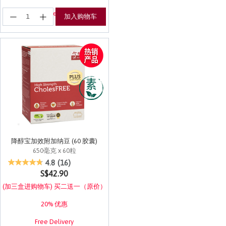
登记享有EuRewards优惠！
加入购物车
降醇宝加效附加纳豆 (60 胶囊)
650毫克 x 60粒
5 out of 5 Customer Rating
4.8
(16)
S$42.90
(加三盒进购物车) 买二送一（原价）
20% 优惠
Free Delivery