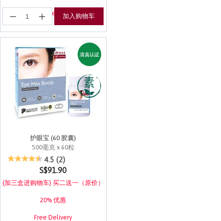
登记享有EuRewards优惠！
加入购物车
护眼宝 (60 胶囊)
500毫克 x 60粒
3.1 out of 5 Customer Rating
4.5
(2)
S$91.90
(加三盒进购物车) 买二送一（原价）
20% 优惠
Free Delivery