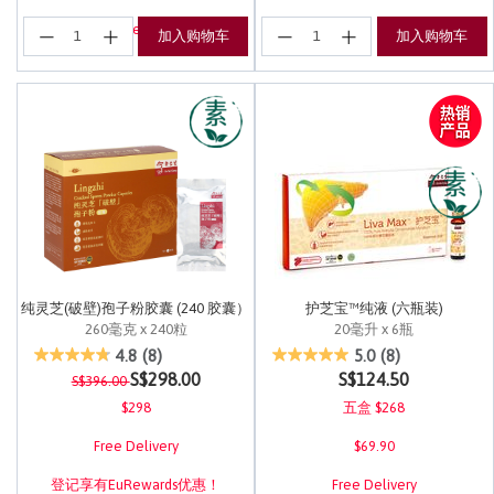
登记享有EuRewards优惠！
加入购物车
加入购物车
纯灵芝(破壁)孢子粉胶囊 (240 胶囊）
护芝宝™纯液 (六瓶装)
260毫克 x 240粒
20毫升 x 6瓶
3.1 out of 5 Customer Rating
5 out of 5 Customer Rating
4.8
(8)
5.0
(8)
Price reduced from
to
S$298.00
S$124.50
S$396.00
$298
五盒 $268
Free Delivery
$69.90
登记享有EuRewards优惠！
Free Delivery