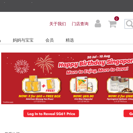
ders before 3pm!*
0
very with No Min Spend
关于我们
门店查询
品
妈妈与宝宝
会员
精选