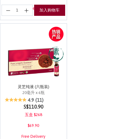
登记享有EuRewards优惠！
加入购物车
灵芝纯液 (六瓶装)
20毫升 x 6瓶
4.5 out of 5 Customer Rating
4.9
(11)
S$110.90
五盒 $268
$69.90
Free Delivery