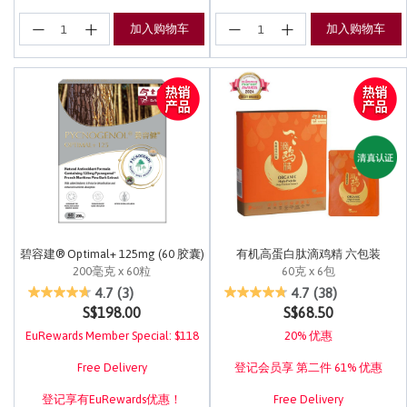
加入购物车
加入购物车
碧容建® Optimal+ 125mg (60 胶囊)
有机高蛋白肽滴鸡精 六包装
200毫克 x 60粒
60克 x 6包
4.9 out of 5 Customer Rating
3.4 out of 5 Customer Rating
4.7
(3)
4.7
(38)
S$198.00
S$68.50
EuRewards Member Special: $118
20% 优惠
Free Delivery
登记会员享 第二件 61% 优惠
登记享有EuRewards优惠！
Free Delivery