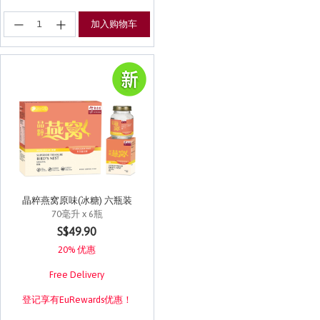
加入购物车
晶粹燕窝原味(冰糖) 六瓶装
70毫升 x 6瓶
5 out of 5 Customer Rating
S$49.90
20% 优惠
Free Delivery
登记享有EuRewards优惠！