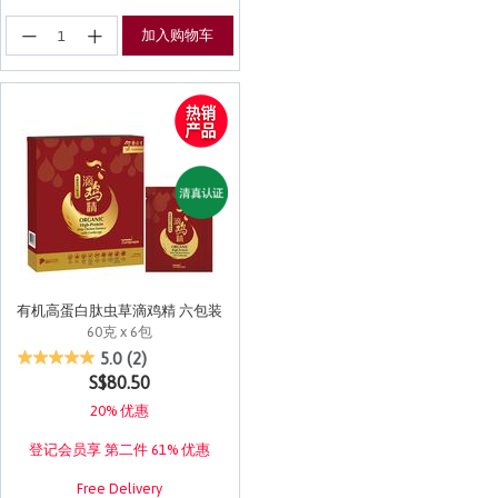
加入购物车
有机高蛋白肽虫草滴鸡精 六包装
60克 x 6包
4.5 out of 5 Customer Rating
5.0
(2)
S$80.50
20% 优惠
登记会员享 第二件 61% 优惠
Free Delivery