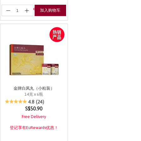
登记享有EuRewards优惠！
加入购物车
金牌白凤丸（小粒装）
14克 x 6瓶
5 out of 5 Customer Rating
4.8
(24)
S$50.90
Free Delivery
登记享有EuRewards优惠！