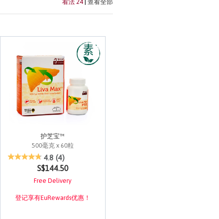
看法 24
|
查看全部
护芝宝™
500毫克 x 60粒
3.8 out of 5 Customer Rating
4.8
(4)
S$144.50
Free Delivery
登记享有EuRewards优惠！