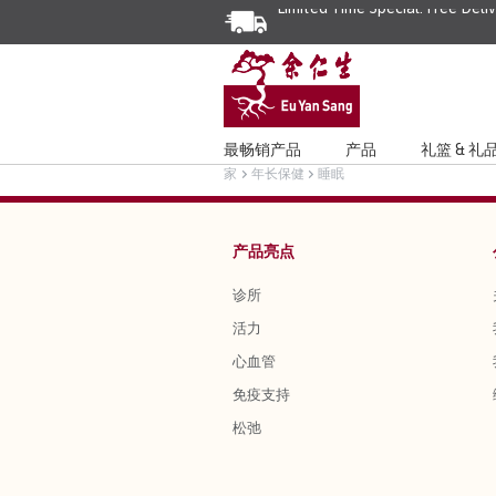
Limited Time Special: Free Deli
最畅销产品
产品
礼篮 & 礼
家
年长保健
睡眠
产品亮点
诊所
活力
心血管
免疫支持
松弛