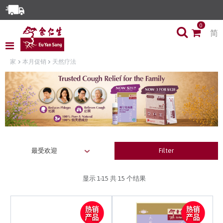
Enjoy Same Day Delivery for Orders before 3pm!*
0
简
Limited Time Special: Free Delivery with No Min Spend
家
本月促销
天然疗法
Filter
显示
1-15
共 15 个结果