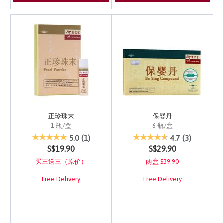
正珍珠末
保婴丹
1 瓶/盒
6 瓶/盒
5 out of 5 Customer Rating
5 out of 5 Customer Ra
5.0
(1)
4.7
(3)
S$19.90
S$29.90
买三送三（原价）
两盒 $39.90
Free Delivery
Free Delivery