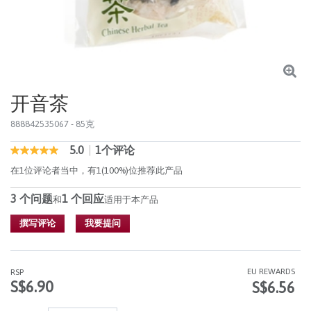
开音茶
888842535067
- 85克
5.0
|
1个评论
4.1 out of 5 Customer Rating
5.0
out
在1位评论者当中，有1(100%)位推荐此产品
of
5
3 个问题
1 个回应
stars,
和
适用于本产品
average
rating
撰写评论
我要提问
value.
Read
1
Reviews.
EU REWARDS
RSP
同
S$6.90
S$6.56
样
的
页