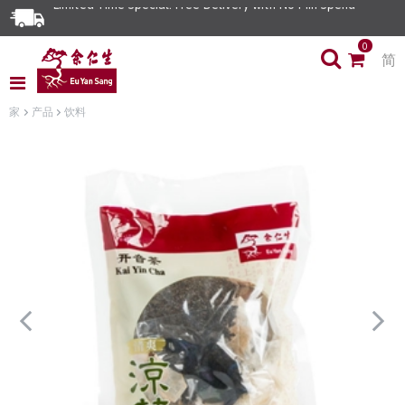
Limited Time Special: Free Delivery with No Min Spend
0
简
家
产品
饮料