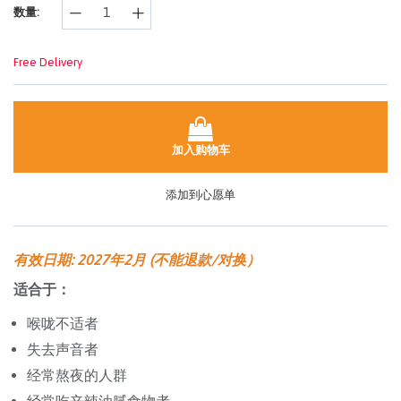
数量:
面
链
接。
Free Delivery
加入购物车
添加到心愿单
有效日期: 2027年2月 (不能退款/对换）
适合于：
喉咙不适者
失去声音者
经常熬夜的人群